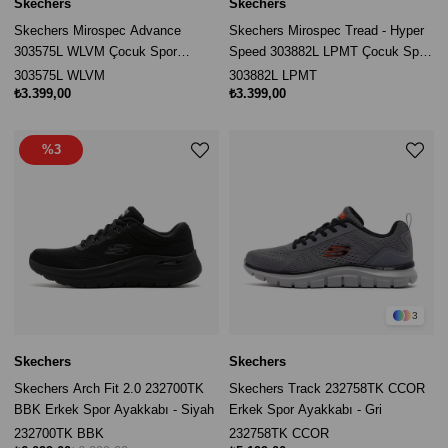
Skechers
Skechers
Skechers Mirospec Advance
Skechers Mirospec Tread - Hyper
303575L WLVM Çocuk Spor
Speed 303882L LPMT Çocuk Spor
Ayakkabı - Lila
Ayakkabı - Pembe
303575L WLVM
303882L LPMT
₺3.399,00
₺3.399,00
%3
3
Skechers
Skechers
Skechers Arch Fit 2.0 232700TK
Skechers Track 232758TK CCOR
BBK Erkek Spor Ayakkabı - Siyah
Erkek Spor Ayakkabı - Gri
232700TK BBK
232758TK CCOR