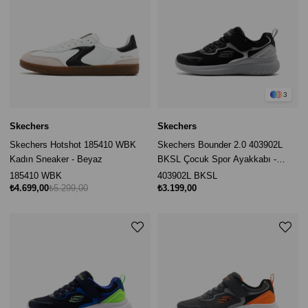
3
Skechers
Skechers
Skechers Hotshot 185410 WBK
Skechers Bounder 2.0 403902L
Kadın Sneaker - Beyaz
BKSL Çocuk Spor Ayakkabı -
Siyah
185410 WBK
403902L BKSL
₺4.699,00
₺5.299,00
₺3.199,00