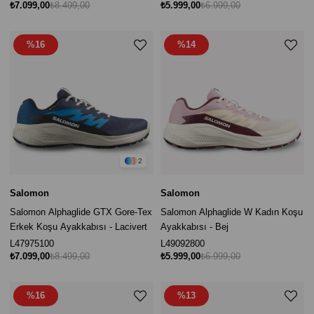
₺7.099,00
₺8.499,00
₺5.999,00
₺6.999,00
%16
%14
2
Salomon
Salomon
Salomon Alphaglide GTX Gore-Tex
Salomon Alphaglide W Kadın Koşu
Erkek Koşu Ayakkabısı - Lacivert
Ayakkabısı - Bej
L47975100
L49092800
₺7.099,00
₺8.499,00
₺5.999,00
₺6.999,00
%16
%13