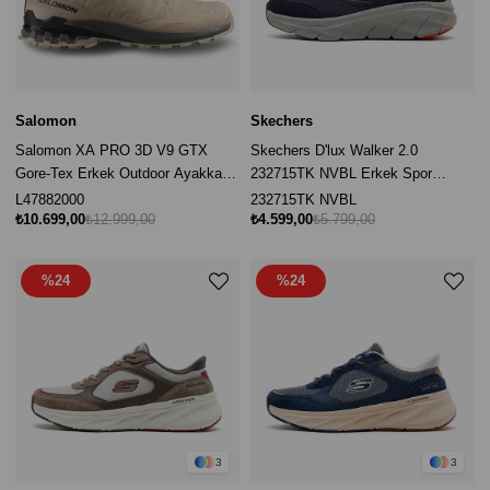
Salomon
Skechers
Salomon XA PRO 3D V9 GTX
Skechers D'lux Walker 2.0
Gore-Tex Erkek Outdoor Ayakkabı
232715TK NVBL Erkek Spor
- Bej
Ayakkabı - Lacivert
L47882000
232715TK NVBL
₺10.699,00
₺12.999,00
₺4.599,00
₺5.799,00
%24
%24
3
3