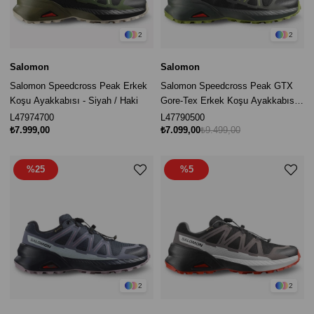
2
2
Salomon
Salomon
Salomon Speedcross Peak Erkek
Salomon Speedcross Peak GTX
Koşu Ayakkabısı - Siyah / Haki
Gore-Tex Erkek Koşu Ayakkabısı -
Siyah / Haki
L47974700
L47790500
₺7.999,00
₺7.099,00
₺9.499,00
%25
%5
2
2