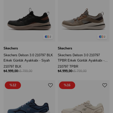
2
2
Skechers
Skechers
Skechers Delson 3.0 210797 BLK
Skechers Delson 3.0 210797
Erkek Günlük Ayakkabı - Siyah
TPBR Erkek Günlük Ayakkabı -
Vizon
210797 BLK
210797 TPBR
₺4.999,00
₺5.799,00
₺4.999,00
₺5.799,00
%12
%16