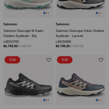
3
2
Salomon
Salomon
Salomon Outscape W Kadın
Salomon Outscape Erkek Outdoor
Outdoor Ayakkabı - Bej
Ayakkabı - Lacivert
L49153700
L49150900
₺6.749,00
₺7.499,00
₺6.749,00
₺7.499,00
%10
%10
2
3