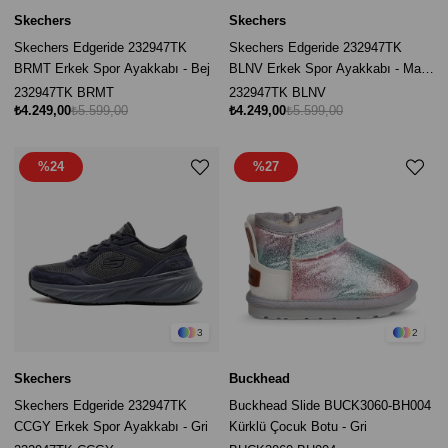
Skechers
Skechers
Skechers Edgeride 232947TK
Skechers Edgeride 232947TK
BRMT Erkek Spor Ayakkabı - Bej
BLNV Erkek Spor Ayakkabı - Mavi
/ Lacivert
232947TK BRMT
232947TK BLNV
₺4.249,00
₺5.599,00
₺4.249,00
₺5.599,00
%24
%27
3
2
Skechers
Buckhead
Skechers Edgeride 232947TK
Buckhead Slide BUCK3060-BH004
CCGY Erkek Spor Ayakkabı - Gri
Kürklü Çocuk Botu - Gri