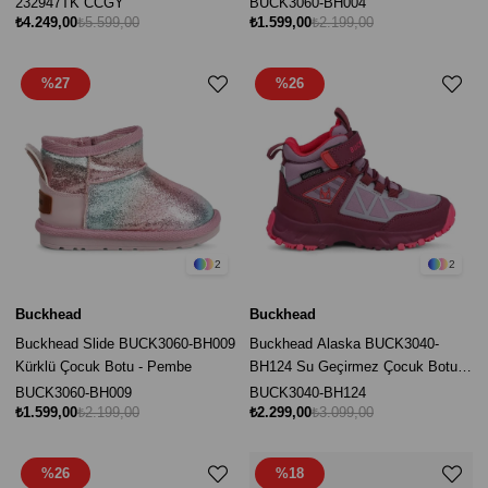
232947TK CCGY
BUCK3060-BH004
₺4.249,00
₺5.599,00
₺1.599,00
₺2.199,00
%27
%26
2
2
Buckhead
Buckhead
Buckhead Slide BUCK3060-BH009
Buckhead Alaska BUCK3040-
Kürklü Çocuk Botu - Pembe
BH124 Su Geçirmez Çocuk Botu -
Bordo
BUCK3060-BH009
BUCK3040-BH124
₺1.599,00
₺2.199,00
₺2.299,00
₺3.099,00
%26
%18