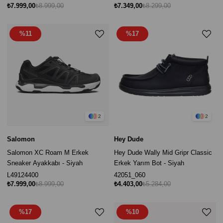
₺7.999,00
₺8.999,00
₺7.349,00
₺8.299,00
%11
%17
2
2
Salomon
Hey Dude
Salomon XC Roam M Erkek
Hey Dude Wally Mid Gripr Classic
Sneaker Ayakkabı - Siyah
Erkek Yarım Bot - Siyah
L49124400
42051_060
₺7.999,00
₺8.999,00
₺4.403,00
₺5.284,00
%17
%10