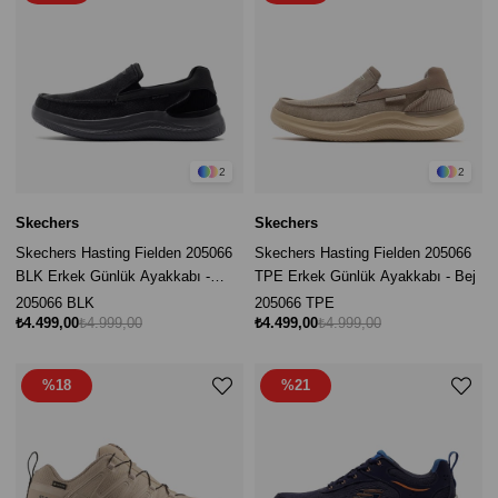
2
2
Skechers
Skechers
Skechers Hasting Fielden 205066
Skechers Hasting Fielden 205066
BLK Erkek Günlük Ayakkabı -
TPE Erkek Günlük Ayakkabı - Bej
Siyah
205066 BLK
205066 TPE
₺4.499,00
₺4.999,00
₺4.499,00
₺4.999,00
%18
%21