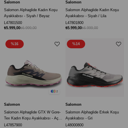
Salomon
Salomon
Salomon Alphaglide Kadın Koşu
Salomon Alphaglide Kadın Koşu
Ayakkabısı - Siyah / Beyaz
Ayakkabısı - Siyah / Lila
L47801500
L47801800
₺5.999,00
₺6.999,00
₺5.999,00
₺6.999,00
%16
%14
2
Salomon
Salomon
Salomon Alphaglide GTX W Gore-
Salomon Alphaglide Erkek Koşu
Tex Kadın Koşu Ayakkabısı - Açık
Ayakkabısı - Gri
Mürdüm
L47857900
L48000800