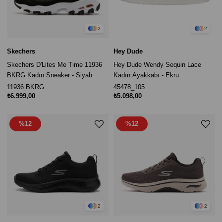
2
2
Skechers
Hey Dude
Skechers D'Lites Me Time 11936
Hey Dude Wendy Sequin Lace
BKRG Kadın Sneaker - Siyah
Kadın Ayakkabı - Ekru
11936 BKRG
45478_105
₺6.999,00
₺5.098,00
%12
%12
2
2