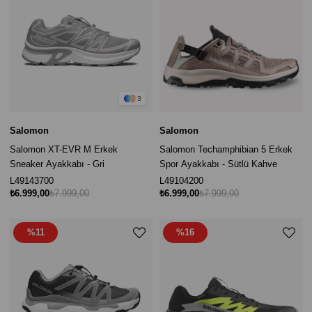
3
Salomon
Salomon
Salomon XT-EVR M Erkek
Salomon Techamphibian 5 Erkek
Sneaker Ayakkabı - Gri
Spor Ayakkabı - Sütlü Kahve
L49143700
L49104200
₺6.999,00
₺7.999,00
₺6.999,00
₺7.999,00
%11
%16