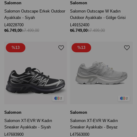
Salomon
Salomon
Salomon Outscape Erkek Outdoor
Salomon Outscape W Kadın
Ayakkabı - Siyah
Outdoor Ayakkabı - Gölge Grisi
L49228700
L49152400
₺6.749,00
₺7.499,00
₺6.749,00
₺7.499,00
%13
%13
2
2
Salomon
Salomon
Salomon XT-EVR W Kadın
Salomon XT-EVR W Kadın
Sneaker Ayakkabı - Siyah
Sneaker Ayakkabı - Beyaz
L47693900
L47563000