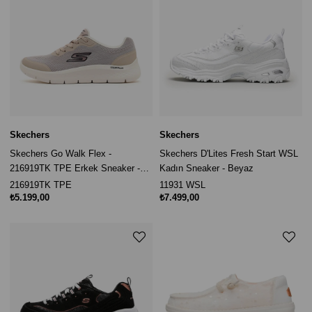
Skechers
Skechers
Skechers Go Walk Flex -
Skechers D'Lites Fresh Start WSL
216919TK TPE Erkek Sneaker -
Kadın Sneaker - Beyaz
Bej
216919TK TPE
11931 WSL
₺5.199,00
₺7.499,00