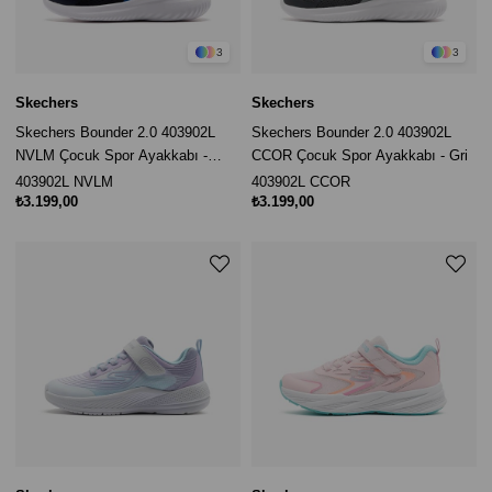
3
3
Skechers
Skechers
Skechers Bounder 2.0 403902L
Skechers Bounder 2.0 403902L
NVLM Çocuk Spor Ayakkabı -
CCOR Çocuk Spor Ayakkabı - Gri
Lacivert
403902L NVLM
403902L CCOR
₺3.199,00
₺3.199,00