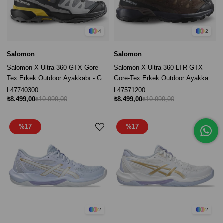
4
2
Salomon
Salomon
Salomon X Ultra 360 GTX Gore-
Salomon X Ultra 360 LTR GTX
Tex Erkek Outdoor Ayakkabı - Gri /
Gore-Tex Erkek Outdoor Ayakkabı
Siyah
- Kahverengi / Siyah
L47740300
L47571200
₺8.499,00
₺10.999,00
₺8.499,00
₺10.999,00
%17
%17
2
2