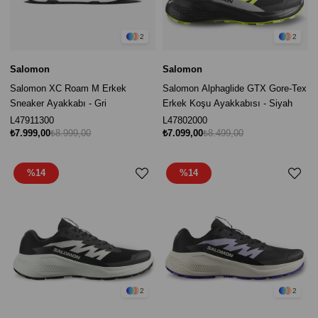
2
2
Salomon
Salomon
Salomon XC Roam M Erkek
Salomon Alphaglide GTX Gore-Tex
Sneaker Ayakkabı - Gri
Erkek Koşu Ayakkabısı - Siyah
L47911300
L47802000
₺7.999,00
₺8.999,00
₺7.099,00
₺8.499,00
%14
%14
2
2