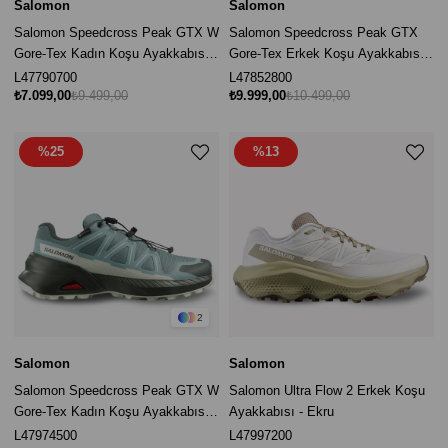
Salomon
Salomon
Salomon Speedcross Peak GTX W
Salomon Speedcross Peak GTX
Gore-Tex Kadın Koşu Ayakkabısı -
Gore-Tex Erkek Koşu Ayakkabısı -
Siyah / Antrasit
Siyah / Gri
L47790700
L47852800
₺7.099,00
₺9.499,00
₺9.999,00
₺10.499,00
%25
%13
2
Salomon
Salomon
Salomon Speedcross Peak GTX W
Salomon Ultra Flow 2 Erkek Koşu
Gore-Tex Kadın Koşu Ayakkabısı -
Ayakkabısı - Ekru
Nötr Yeşil
L47974500
L47997200