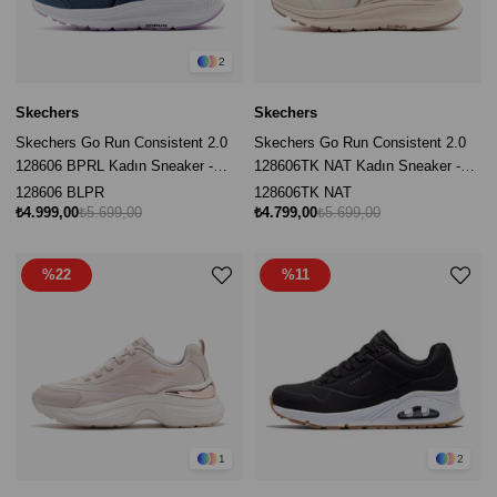
2
Skechers
Skechers
Skechers Go Run Consistent 2.0
Skechers Go Run Consistent 2.0
128606 BPRL Kadın Sneaker -
128606TK NAT Kadın Sneaker -
Mavi
Bej
128606 BLPR
128606TK NAT
₺4.999,00
₺5.699,00
₺4.799,00
₺5.699,00
%22
%11
1
2