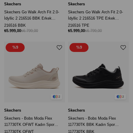
Skechers
Skechers
Skechers Go Walk Arch Fit 2.0-
Skechers Go Walk Arch Fit 2.0-
İdyllic 2 216516 BBK Erkek
İdyllic 2 216516 TPE Erkek
Yürüyüş Ayakkabı - Siyah
Yürüyüş Ayakkabı - Gri
216516 BBK
216516 TPE
₺5.999,00
₺6.799,00
₺5.999,00
₺6.799,00
%9
%9
2
2
Skechers
Skechers
Skechers - Bobs Moda Flex
Skechers - Bobs Moda Flex
117730TK OFWT Kadın Spor
117730TK BBK Kadın Spor
Ayakkabı- Bej
Ayakkabı- Siyah
117730TK OFWT
117730TK BBK