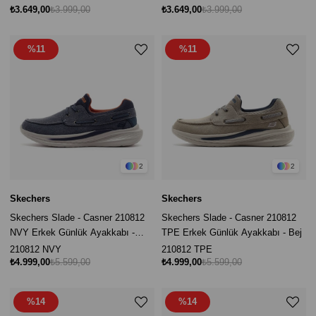
₺3.649,00
₺3.999,00
₺3.649,00
₺3.999,00
%11
%11
2
2
Skechers
Skechers
Skechers Slade - Casner 210812
Skechers Slade - Casner 210812
NVY Erkek Günlük Ayakkabı -
TPE Erkek Günlük Ayakkabı - Bej
Lacivert
210812 NVY
210812 TPE
₺4.999,00
₺5.599,00
₺4.999,00
₺5.599,00
%14
%14