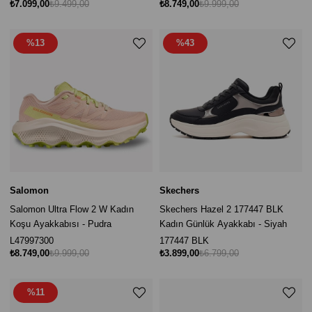
₺7.099,00
₺9.499,00
₺8.749,00
₺9.999,00
%13
%43
Salomon
Skechers
Salomon Ultra Flow 2 W Kadın
Skechers Hazel 2 177447 BLK
Koşu Ayakkabısı - Pudra
Kadın Günlük Ayakkabı - Siyah
L47997300
177447 BLK
₺8.749,00
₺9.999,00
₺3.899,00
₺6.799,00
%11