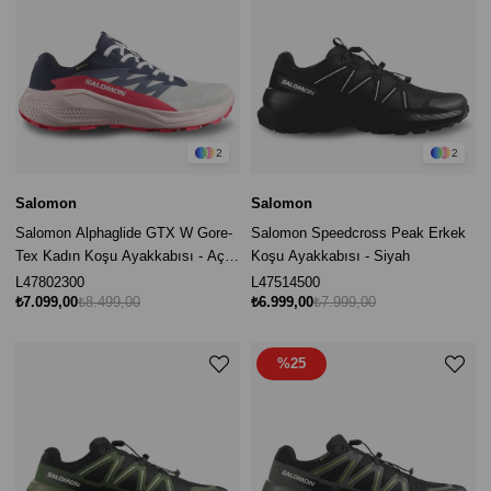
2
2
Salomon
Salomon
Salomon Alphaglide GTX W Gore-
Salomon Speedcross Peak Erkek
Tex Kadın Koşu Ayakkabısı - Açık
Koşu Ayakkabısı - Siyah
Gri
L47802300
L47514500
₺7.099,00
₺8.499,00
₺6.999,00
₺7.999,00
%25