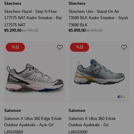
Skechers
Skechers
Skechers Hazel - Step N Flow
Skechers Uno - Stand On Air
177575 NAT Kadın Sneaker - Bej
73690 BLK Kadın Sneaker - Siyah
177575 NAT
73690 BLK
₺5.299,00
₺6.799,00
₺5.899,00
₺6.599,00
%11
%11
3
Salomon
Salomon
Salomon X Ultra 360 Edge Erkek
Salomon X Ultra 360 Erkek
Outdoor Ayakkabı - Açık Gri
Outdoor Ayakkabı - Gri
L49155800
L49102600