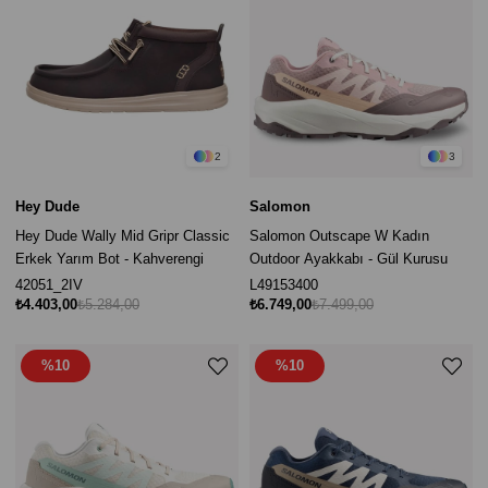
2
3
Hey Dude
Salomon
Hey Dude Wally Mid Gripr Classic
Salomon Outscape W Kadın
Erkek Yarım Bot - Kahverengi
Outdoor Ayakkabı - Gül Kurusu
42051_2IV
L49153400
₺4.403,00
₺5.284,00
₺6.749,00
₺7.499,00
%10
%10