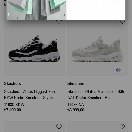
₺7.699,00
₺7.499,00
2
Skechers
Skechers
Skechers D'Lites Biggest Fan
Skechers D'Lites Me Time 11936
BKW Kadın Sneaker - Siyah
NAT Kadın Sneaker - Bej
11930 BKW
11936 NAT
₺7.499,00
₺6.999,00