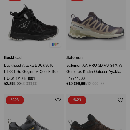
2
Buckhead
Salomon
Buckhead Alaska BUCK3040-
Salomon XA PRO 3D V9 GTX W
BH001 Su Geçirmez Çocuk Botu -
Gore-Tex Kadın Outdoor Ayakkabı
Siyah
- Mürdüm / Ekru
BUCK3040-BH001
L47744700
₺2.299,00
₺3.099,00
₺10.699,00
₺12.999,00
%23
%23