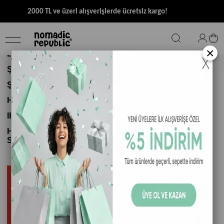
2000 TL ve üzeri alışverişlerde ücretsiz kargo!
AKBANK HESAP BİLGİLERİMİZ
×
Banka Adı
AKBANK
Şube Adı
MARMARİS ŞUBESİ
Şube Kodu
615
Hesap No
17959
IBAN
TR02 0004 6013 2188 8000 0179 59
Hesap
DERİN MAVİ TUR. TİC. GIDA TARIM İTH. VE
Sahibi
İHR. LTD. ŞTİ.