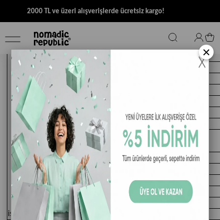
ŞEHİR
MAĞAZA ADI
2000 TL ve üzeri alışverişlerde ücretsiz kargo!
EDO TASARIM ATÖLYESİ MAĞAZACILIK VE DIŞ Tİ
KENT SHOP
MARMARA PARK DERİDEN MAĞAZASI
×
CEVAHİR DERİDEN MAĞAZASI
CEVAHİR MARKAPARK MAĞAZASI
CİTYS AVM MARKAPARK MAGAZASI
NİŞANTAŞI 1(ERKEK) DERİDEN MAĞAZASI
NİŞANTAŞI 2(KADIN) DERİDEN MAĞAZASI
MALL OF İSTANBUL MARKAPARK MAĞAZASI
PALLADIUM MARKAPARK MAĞAZASI
RAMONA
THE ALL BRANDS
SCALA
SHOEMOL
TANCA MAĞAZACILIK
CENTRO
İSTANBUL (AVRUPA)
TOLA TOLA