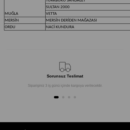
TÜRKBÜKÜ SANDALET
SULTAN 2000
MUĞLA
VETTA
MERSİN
MERSİN DERİDEN MAĞAZASI
ORDU
NACİ KUNDURA
Sorunsuz Teslimat
Siparişiniz 3 iş günü içinde kargoya verilecektir.