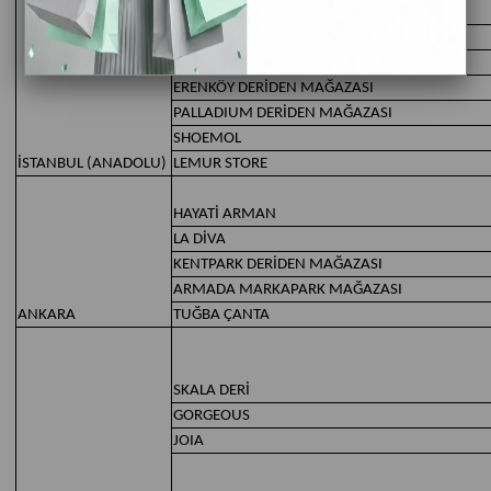
VIAPORT DERİDEN MAĞAZASI
EMAAR DERİDEN MAGAZASI
AZPARA ALTUNİZADE DERİDEN MAĞAZASI
ERENKÖY DERİDEN MAĞAZASI
PALLADIUM DERİDEN MAĞAZASI
SHOEMOL
İSTANBUL (ANADOLU)
LEMUR STORE
HAYATİ ARMAN
LA DİVA
KENTPARK DERİDEN MAĞAZASI
ARMADA MARKAPARK MAĞAZASI
ANKARA
TUĞBA ÇANTA
SKALA DERİ
GORGEOUS
JOIA