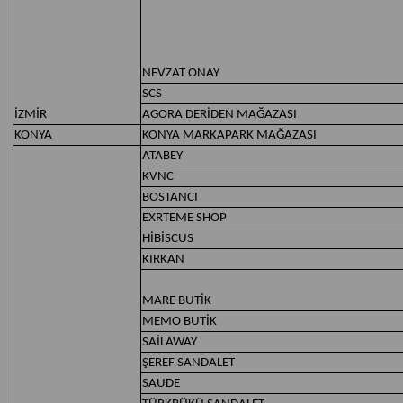
NEVZAT ONAY
SCS
İZMİR
AGORA DERİDEN MAĞAZASI
KONYA
KONYA MARKAPARK MAĞAZASI
ATABEY
KVNC
BOSTANCI
EXRTEME SHOP
HİBİSCUS
KIRKAN
MARE BUTİK
MEMO BUTİK
SAİLAWAY
ŞEREF SANDALET
SAUDE