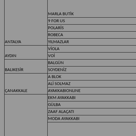
MARLA BUTİK
9 FOR US
POLARİS
ROBECA
ANTALYA
YILMAZLAR
VİOLA
AYDIN
VOİ
BALGÜN
BALIKESİR
SOYDENİZ
A BLOK
ALİ SOLMAZ
ÇANAKKALE
AYAKKABIONLINE
EKM AYAKKABI
GÜLBA
ZAAF ALAÇATI
MODA AYAKKABI