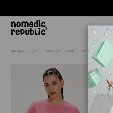
AYAKKABI
TERL
Anasayfa
Giyim
Kadın Giyim
Kadın T-Shirt
Bad Bear Kadın 