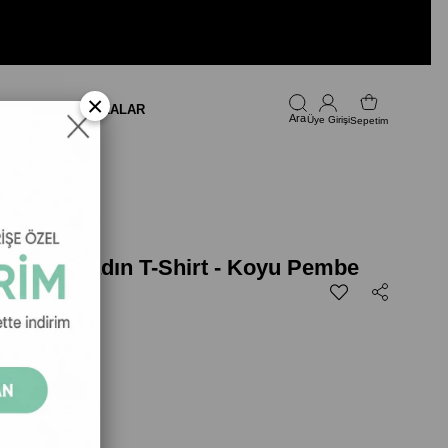
×
LARI
FIRSAT
MARKALAR
Üye Girişi
Sepetim
go Tee Kadın T-Shirt - Koyu Pembe
dın T-Shirt