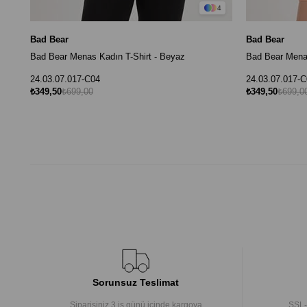
4
Bad Bear
Bad Bear
Bad Bear Menas Kadın T-Shirt - Beyaz
Bad Bear Menas
24.03.07.017-C04
24.03.07.017-C
₺349,50
₺699,00
₺349,50
₺699,0
Sorunsuz Teslimat
Siparişiniz 3 iş günü içinde kargoya
SSL-