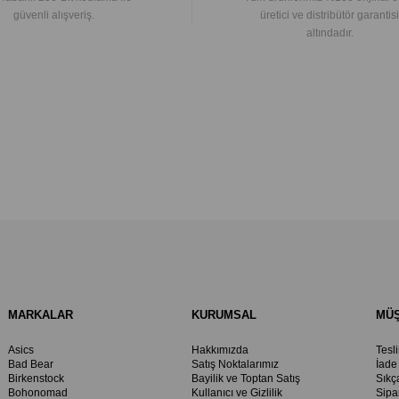
güvenli alışveriş.
üretici ve distribütör garantisi
altındadır.
MARKALAR
KURUMSAL
MÜŞ
Asics
Hakkımızda
Tesl
Bad Bear
Satış Noktalarımız
İade
Birkenstock
Bayilik ve Toptan Satış
Sıkç
Bohonomad
Kullanıcı ve Gizlilik
Sipa