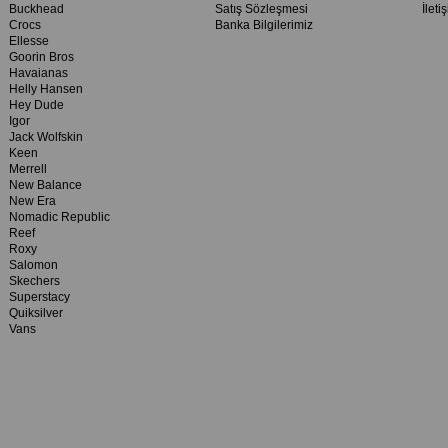
Buckhead
Satış Sözleşmesi
İleti
Crocs
Banka Bilgilerimiz
Ellesse
Goorin Bros
Havaianas
Helly Hansen
Hey Dude
Igor
Jack Wolfskin
Keen
Merrell
New Balance
New Era
Nomadic Republic
Reef
Roxy
Salomon
Skechers
Superstacy
Quiksilver
Vans