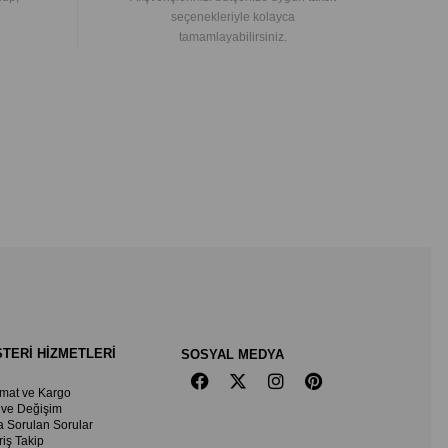
seçenekleriyle kolayca
tamamlayabilirsiniz.
TERİ HİZMETLERİ
SOSYAL MEDYA
imat ve Kargo
 ve Değişim
a Sorulan Sorular
riş Takip