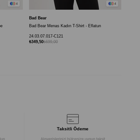
4
4
Bad Bear
be
Bad Bear Menas Kadın T-Shirt - Eflatun
24.03.07.017-C121
₺349,50
₺699,00
Taksitli Ödeme
lup,
Alışverişlerinizi bütçenize uygun taksit