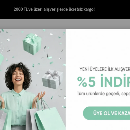
2000 TL ve üzeri alışverişlerde ücretsiz kargo!
İK & SANDALET
GİYİM
AKSESUAR
HALAT & İP SANDALET
SPOR BRANŞ
T-Shirt
Bad Bear Logo Tee Kadın T-Shirt - Koyu Pembe
Bad Bear Lo
Bad Bear Logo Tee Ka
Koyu Pembe