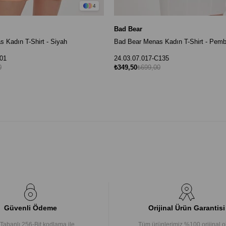
4
Bad Bear
 Kadın T-Shirt - Siyah
Bad Bear Menas Kadın T-Shirt - Pem
01
24.03.07.017-C135
0
₺349,50
₺699,00
Güvenli Ödeme
Orijinal Ürün Garantisi
Tabanlı 256-Bit kodlama ile
Tüm ürünlerimiz %100 orijinal o