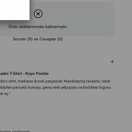
Ürün stoklarımızda kalmamıştır.
Sorular (0) ve Cevaplar (0)
adın T-Shirt - Koyu Pembe
n t-shirt, markanın ikonik parçasıdır. Klasikleşmiş tasarımı, rahat
alabilen pamuklu kumaşı, geniş renk yelpazesi ve Bad Bear logosu
r aç !
rden üretilmiştir