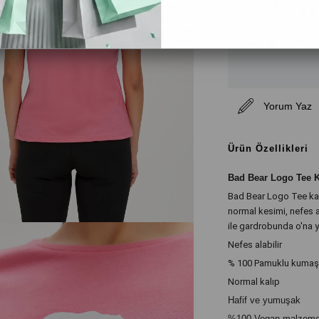
Yorum Yaz
Ürün Özellikleri
Bad Bear Logo Tee K
Bad Bear Logo Tee kadı
normal kesimi, nefes 
ile gardrobunda o'na ye
Nefes alabilir
% 100 Pamuklu kumaş
Normal kalıp
Hafif ve yumuşak
%100 Vegan malzemele