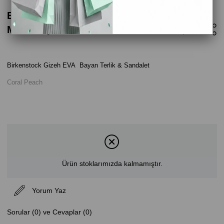
Birkenstock Gizeh Eva Kadın Terlik -
Mercan Şeftali
Birkenstock Gizeh EVA Bayan Terlik & Sandalet
Coral Peach
Ürün stoklarımızda kalmamıştır.
Yorum Yaz
Sorular (0) ve Cevaplar (0)