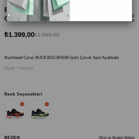
Buckhead Cyrus BUCK3022-BH109 Işıklı
Çocuk Spor Ayakkabı - Siyah / Turuncu
₺1.399,00
₺1.999,00
Buckhead Cyrus BUCK3022-BH109 Işıklı Çocuk Spor Ayakkabı
Siyah / Turuncu
Renk Seçenekleri
BEDEN
Ölçü ve Beden Bilgisi