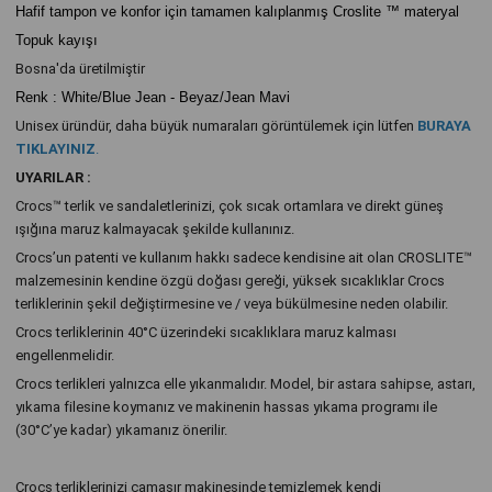
Hafif tampon ve konfor için tamamen kalıplanmış Croslite ™ materyal
Topuk kayışı
Bosna'da üretilmiştir
Renk : White/Blue Jean - Beyaz/Jean Mavi
Unisex üründür, daha büyük numaraları görüntülemek için lütfen
BURAYA
TIKLAYINIZ
.
UYARILAR :
Crocs™ terlik ve sandaletlerinizi, çok sıcak ortamlara ve direkt güneş
ışığına maruz kalmayacak şekilde kullanınız.
Crocs’un patenti ve kullanım hakkı sadece kendisine ait olan CROSLITE™
malzemesinin kendine özgü doğası gereği, yüksek sıcaklıklar Crocs
terliklerinin şekil değiştirmesine ve / veya bükülmesine neden olabilir.
Crocs terliklerinin 40°C üzerindeki sıcaklıklara maruz kalması
engellenmelidir.
Crocs terlikleri yalnızca elle yıkanmalıdır. Model, bir astara sahipse, astarı,
yıkama filesine koymanız ve makinenin hassas yıkama programı ile
(30°C’ye kadar) yıkamanız önerilir.
Crocs terliklerinizi çamaşır makinesinde temizlemek kendi