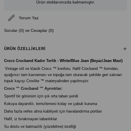
Ürün stoklarımızda kalmamıştır.
Yorum Yaz
Sorular (0) ve Cevaplar (0)
ÜRÜN ÖZELLIKLERI
Crocs Crocband Kadın Terlik - White/Blue Jean (Beyaz/Jean Mavi)
Vintage stil ve klasik Crocs ™ konforu. Hafif Crocband ™ formdan,
ayağınızı tam kavraması ve topuğa tam oturacak şekilde geri salınan
topuk kayışı Croslite ™ materyalinden yapılmıştır.
Crocs ™ Crocband ™ Ayrıntılar:
Sportif bir görünüm için şık orta taban şeridi
Kokuya dayanıklı, temizlemesi kolay ve çabuk kuruma
Daha fazla nefes alma kabiliyeti için havalandırma portları
Hafif, iz bırakmayan tabanlıklar
Su dostu ve batmazlık (yüzebilme) özelliği