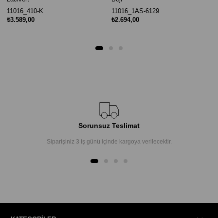
11016_410-K
11016_1AS-6129
₺3.589,00
₺2.694,00
Sorunsuz Teslimat
Siparişiniz 3 iş günü içinde kargoya verilecektir.