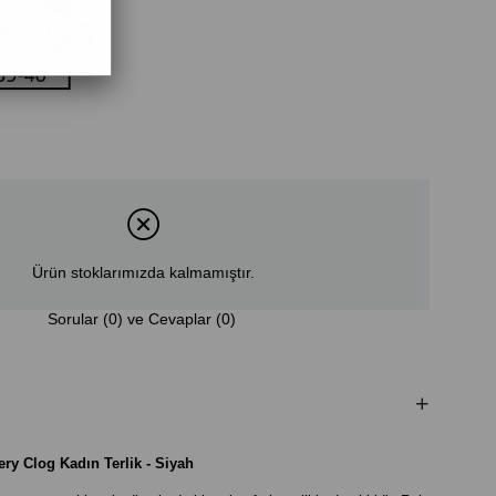
Ürün stoklarımızda kalmamıştır.
Sorular (0) ve Cevaplar (0)
ery Clog
Kadın
Terlik - Siyah