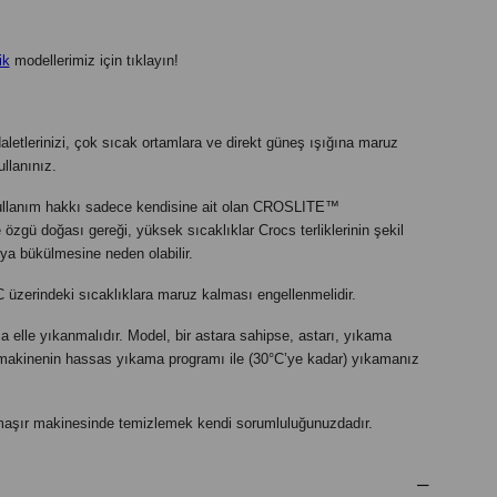
ik
modellerimiz için tıklayın!
letlerinizi, çok sıcak ortamlara ve direkt güneş ışığına maruz
llanınız.
kullanım hakkı sadece kendisine ait olan CROSLITE™
zgü doğası gereği, yüksek sıcaklıklar Crocs terliklerinin şekil
ya bükülmesine neden olabilir.
°C üzerindeki sıcaklıklara maruz kalması engellenmelidir.
zca elle yıkanmalıdır. Model, bir astara sahipse, astarı, yıkama
makinenin hassas yıkama programı ile (30°C’ye kadar) yıkamanız
çamaşır makinesinde temizlemek kendi sorumluluğunuzdadır.