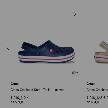
9
Crocs
Crocs
Crocs Crocband Kadın Terlik - Lacivert
Crocs Crocband 
11016_410-K
11016_1AS-61
₺3.589,00
₺2.694,00