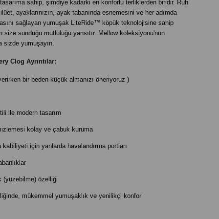
asarıma sahip, şimdiye kadarki en konforlu terliklerden biridir. Ruh
silüet, ayaklarınızın, ayak tabanında esnemesini ve her adımda
masını sağlayan yumuşak LiteRide™ köpük teknolojisine sahip
un size sunduğu mutluluğu yansıtır. Mellow koleksiyonu'nun
la sizde yumuşayın.
y Clog Ayrıntılar:
verirken bir beden küçük almanızı öneriyoruz )
tili ile modern tasarım
mizlemesi kolay ve çabuk kuruma
kabiliyeti için yanlarda havalandırma portları
abanlıklar
 (yüzebilme) özelliği
liğinde, mükemmel yumuşaklık ve yenilikçi konfor