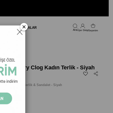
×
LARI
FIRSAT
MARKALAR
Üye Girişi
Sepetim
 Recovery Clog Kadın Terlik - Siyah
ery Clog
Kadın
Terlik & Sandalet - Siyah