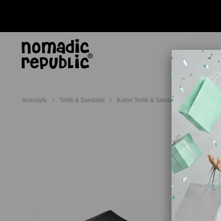
AYAKKABI
TERL
Anasayfa
Terlik & Sandalet
Kadın Terlik & Sandalet
Crocs Kadı