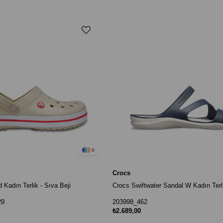
9
Crocs
Kadın Terlik - Sıva Beji
29
203998_462
₺2.689,00