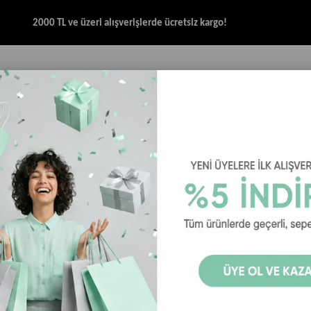
2000 TL ve üzeri alışverişlerde ücretsiz kargo!
İK & SANDALET
GİYİM
AKSESUAR
HALAT & İP SANDALET
SPOR BRANŞ
n Terlik
Crocs Mellow Recovery Clog Kadın Terlik - Siyah
Crocs Mellow
Crocs Mellow Recov