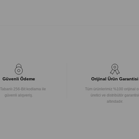
Güvenli Ödeme
Orijinal Ürün Garantisi
Tabanlı 256-Bit kodlama ile
Tüm ürünlerimiz %100 orijinal o
güvenli alışveriş.
üretici ve distribütör garantisi
altındadır.