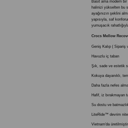
Basit ama modern bir t
halinizi yükselten bu 
ayağınızın şeklini al
yapısıyla, saf konfor
yumuşacık rahatlığıy
Crocs Mellow Recover
Geniş Kalıp ( Sipariş 
Havuzlu iç taban
Şık, sade ve estetik s
Kokuya dayanıklı, te
Daha fazla nefes alma 
Hafif, iz bırakmayan t
Su dostu ve batmazlık
LiteRide™ devrim nite
Vietnam'da üretilmiştir