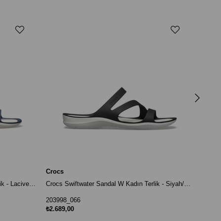
Crocs
Crocs 
11016
₺3.589
Crocs
Crocs Swiftwater Sandal W Kadın Terlik - Lacivert/Beyaz
Crocs Swiftwater Sandal W Kadın Terlik - Siyah/Beyaz
203998_066
₺2.689,00