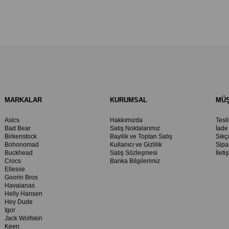
MARKALAR
KURUMSAL
MÜŞ
Asics
Hakkımızda
Tesl
Bad Bear
Satış Noktalarımız
İade
Birkenstock
Bayilik ve Toptan Satış
Sıkç
Bohonomad
Kullanıcı ve Gizlilik
Sipa
Buckhead
Satış Sözleşmesi
İleti
Crocs
Banka Bilgilerimiz
Ellesse
Goorin Bros
Havaianas
Helly Hansen
Hey Dude
Igor
Jack Wolfskin
Keen