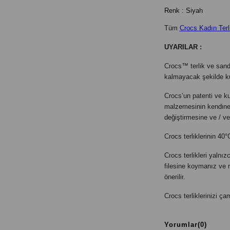
Renk : Siyah
Tüm
Crocs Kadın Terl
UYARILAR :
Crocs™ terlik ve sanda
kalmayacak şekilde ku
Crocs’un patenti ve 
malzemesinin kendine ö
değiştirmesine ve / ve
Crocs terliklerinin 40
Crocs terlikleri yalnı
filesine koymanız ve 
önerilir.
Crocs terliklerinizi 
Yorumlar
(0)