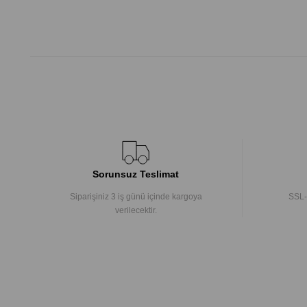
Sorunsuz Teslimat
Siparişiniz 3 iş günü içinde kargoya
SSL-
verilecektir.