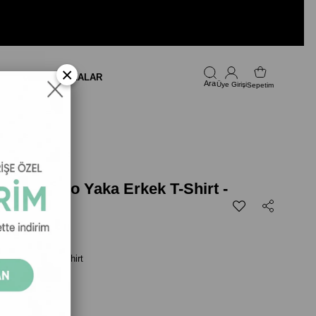
×
LARI
FIRSAT
MARKALAR
Üye Girişi
Sepetim
60-NV Polo Yaka Erkek T-Shirt -
 Yaka Erkek T-Shirt