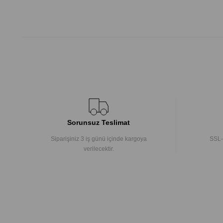
Sorunsuz Teslimat
Siparişiniz 3 iş günü içinde kargoya
SSL-
verilecektir.