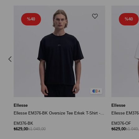
%40
%40
4
Ellesse
Ellesse
Ellesse EM376-BK Oversize Tee Erkek T-Shirt - Siyah
EM376-BK
EM376-OF
₺629,00
₺1.049,00
₺629,00
₺1.049