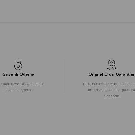
Güvenli Ödeme
Orijinal Ürün Garantisi
Tabanlı 256-Bit kodlama ile
Tüm ürünlerimiz %100 orijinal o
güvenli alışveriş.
üretici ve distribütör garantisi
altındadır.