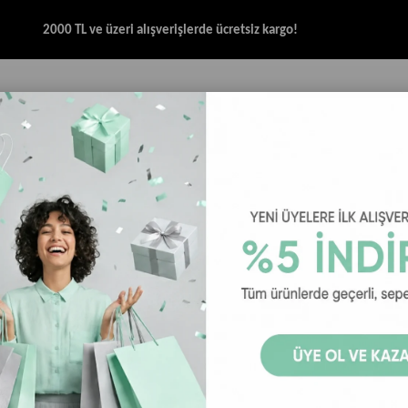
2000 TL ve üzeri alışverişlerde ücretsiz kargo!
İK & SANDALET
GİYİM
AKSESUAR
HALAT & İP SANDALET
SPOR BRANŞ
Shirt
Ellesse EM460-NV Polo Yaka Erkek T-Shirt - Lacivert
Ellesse EM4
Lacivert
Ellese EM460-NV Polo
Lacivert