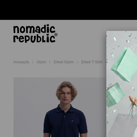
AYAKKABI
TERL
Anasayfa
Giyim
Erkek Giyim
Erkek T-Shirt
Ellesse Erkek T-