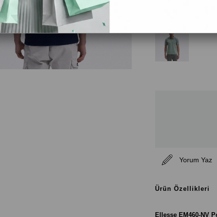
Renk Seçenekleri
Yorum Yaz
Ürün Özellikleri
Ellesse EM460-NV Pol