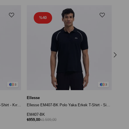
%40
Elless
EM407
₺899,0
3
3
Ellesse
Ellesse EM407-OF Polo Yaka Erkek T-Shirt - Kırık Beyaz
Ellesse EM407-BK Polo Yaka Erkek T-Shirt - Siyah
EM407-BK
₺959,00
₺1.599,00