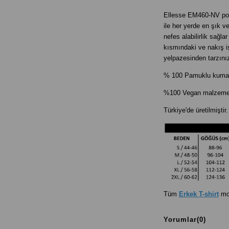
Ellesse EM460-NV polo 
ile her yerde en şık 
nefes alabilirlik sağl
kısmındaki ve nakış i
yelpazesinden tarzın
% 100 Pamuklu kuma
%100 Vegan malzemele
Türkiye'de üretilmiştir.
Tüm
Erkek T-shirt
mo
Yorumlar
(0)