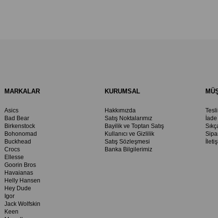
MARKALAR
KURUMSAL
MÜŞ
Asics
Hakkımızda
Tesl
Bad Bear
Satış Noktalarımız
İade
Birkenstock
Bayilik ve Toptan Satış
Sıkç
Bohonomad
Kullanıcı ve Gizlilik
Sipa
Buckhead
Satış Sözleşmesi
İleti
Crocs
Banka Bilgilerimiz
Ellesse
Goorin Bros
Havaianas
Helly Hansen
Hey Dude
Igor
Jack Wolfskin
Keen