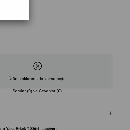
Ürün stoklarımızda kalmamıştır.
Sorular (0) ve Cevaplar (0)
o Yaka Erkek T-Shirt - Lacivert