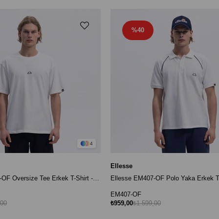
%40
4
Ellesse
Ellesse EM376-OF Oversize Tee Erkek T-Shirt - Kırık Beyaz
EM407-OF
,00
₺959,00
₺1.599,00