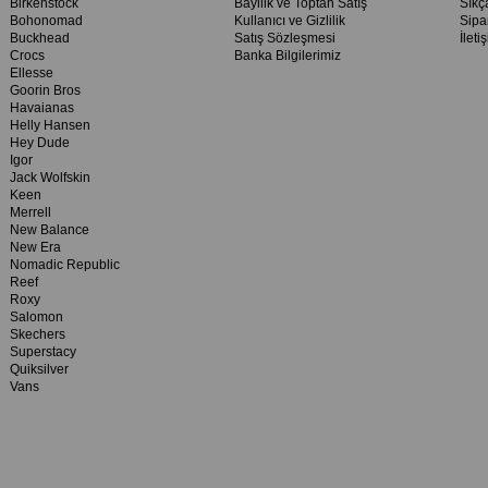
Birkenstock
Bayilik ve Toptan Satış
Sıkç
Bohonomad
Kullanıcı ve Gizlilik
Sipa
Buckhead
Satış Sözleşmesi
İleti
Crocs
Banka Bilgilerimiz
Ellesse
Goorin Bros
Havaianas
Helly Hansen
Hey Dude
Igor
Jack Wolfskin
Keen
Merrell
New Balance
New Era
Nomadic Republic
Reef
Roxy
Salomon
Skechers
Superstacy
Quiksilver
Vans