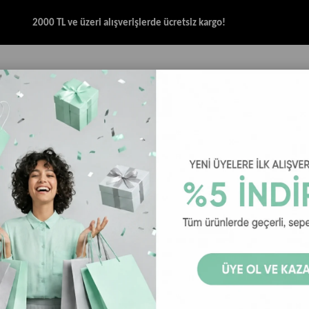
2000 TL ve üzeri alışverişlerde ücretsiz kargo!
İK & SANDALET
GİYİM
AKSESUAR
HALAT & İP SANDALET
SPOR BRANŞ
s Şapka - Honeywell
Goorin Bros
Goorin Bros Animal