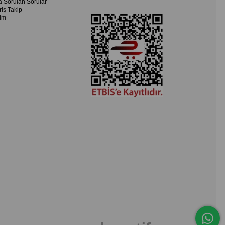
a Sorulan Sorular
riş Takip
şim