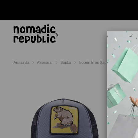
AYAKKABI
TERL
Anasayfa
Aksesuar
Şapka
Goorin Bros Şapka
Goorin Bro