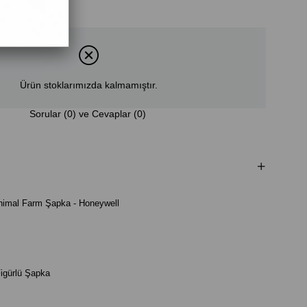
Ürün stoklarımızda kalmamıştır.
Sorular (0) ve Cevaplar (0)
Animal Farm Şapka - Honeywell
igürlü Şapka