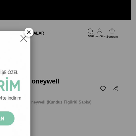
×
LARI
FIRSAT
MARKALAR
Üye Girişi
Sepetim
 Şapka - Honeywell
 Farm Şapka - Honeywell
(Kunduz Figürlü Şapka)