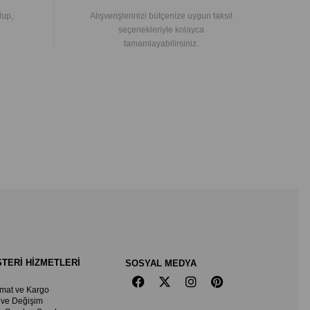
lup,
Alışverişlerinizi bütçenize uygun taksit
seçenekleriyle kolayca
tamamlayabilirsiniz.
TERİ HİZMETLERİ
SOSYAL MEDYA
imat ve Kargo
 ve Değişim