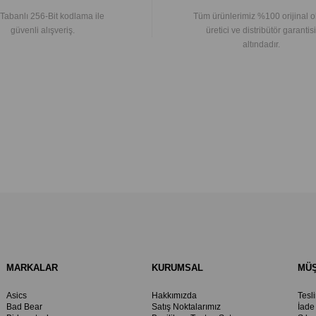
Tabanlı 256-Bit kodlama ile
Tüm ürünlerimiz %100 orijinal o
güvenli alışveriş.
üretici ve distribütör garantisi
altındadır.
MARKALAR
KURUMSAL
MÜŞ
Asics
Hakkımızda
Tesl
Bad Bear
Satış Noktalarımız
İade