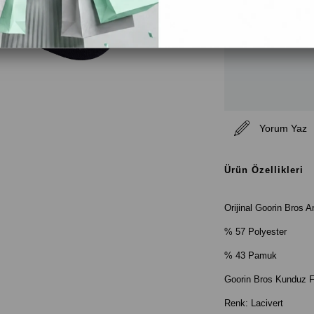
Yorum Yaz
Ürün Özellikleri
Orijinal Goorin Bros 
% 57 Polyester
% 43 Pamuk
Goorin Bros Kunduz F
Renk: Lacivert