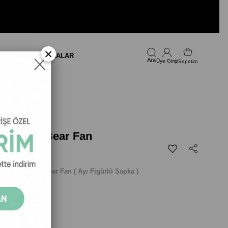
×
LARI
FIRSAT
MARKALAR
Üye Girişi
Sepetim
 Şapka - Bear Fan
Farm Şapka - Bear Fan ( Ayı Figürlü Şapka )