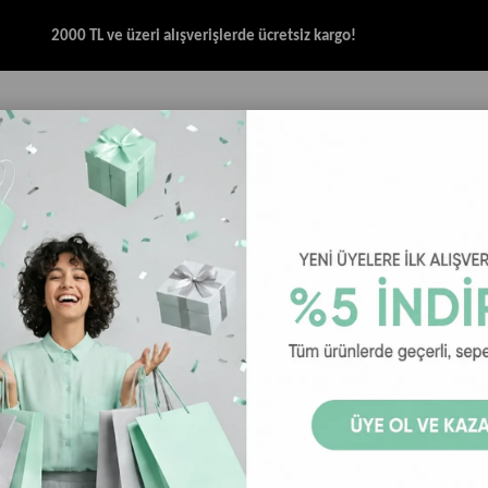
2000 TL ve üzeri alışverişlerde ücretsiz kargo!
İK & SANDALET
GİYİM
AKSESUAR
HALAT & İP SANDALET
SPOR BRANŞ
 Şapka - Bear Fan
Goorin Bros
Goorin Bros Animal 