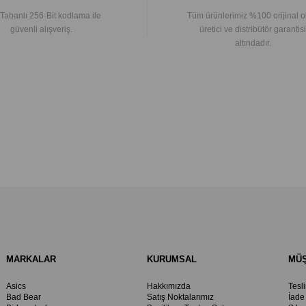
Tabanlı 256-Bit kodlama ile
Tüm ürünlerimiz %100 orijinal o
güvenli alışveriş.
üretici ve distribütör garantisi
altındadır.
MARKALAR
KURUMSAL
MÜŞ
Asics
Hakkımızda
Tesl
Bad Bear
Satış Noktalarımız
İade