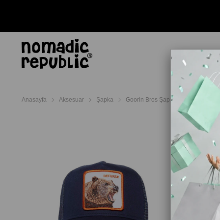
AYAKKABI
TERL
Anasayfa
Aksesuar
Şapka
Goorin Bros Şapka
Goorin Bros