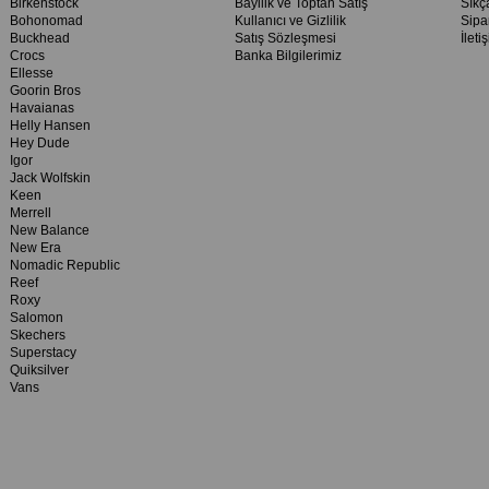
Birkenstock
Bayilik ve Toptan Satış
Sıkç
Bohonomad
Kullanıcı ve Gizlilik
Sipa
Buckhead
Satış Sözleşmesi
İleti
Crocs
Banka Bilgilerimiz
Ellesse
Goorin Bros
Havaianas
Helly Hansen
Hey Dude
Igor
Jack Wolfskin
Keen
Merrell
New Balance
New Era
Nomadic Republic
Reef
Roxy
Salomon
Skechers
Superstacy
Quiksilver
Vans