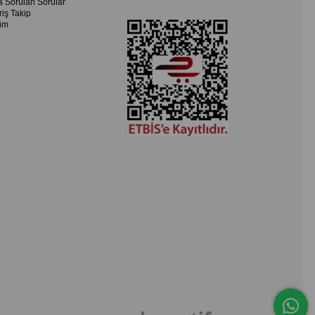
a Sorulan Sorular
riş Takip
şim