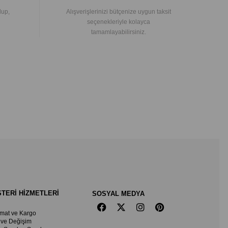
lup,
Alışverişlerinizi bütçenize uygun taksit
seçenekleriyle kolayca
tamamlayabilirsiniz.
TERİ HİZMETLERİ
SOSYAL MEDYA
imat ve Kargo
 ve Değişim