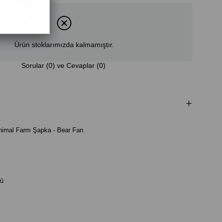
Ürün stoklarımızda kalmamıştır.
Sorular (0) ve Cevaplar (0)
Animal Farm Şapka - Bear Fan
lü