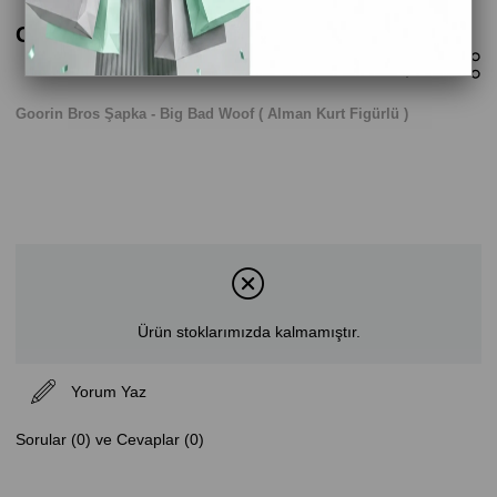
Goorin Bros Şapka - Big Bad Woof
Goorin Bros Şapka - Big Bad Woof ( Alman Kurt Figürlü )
Ürün stoklarımızda kalmamıştır.
Yorum Yaz
Sorular (0) ve Cevaplar (0)