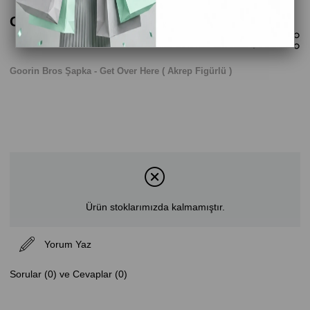
Goorin Bros Şapka - Get Over Here
Goorin Bros Şapka - Get Over Here ( Akrep Figürlü )
Ürün stoklarımızda kalmamıştır.
Yorum Yaz
Sorular (0) ve Cevaplar (0)