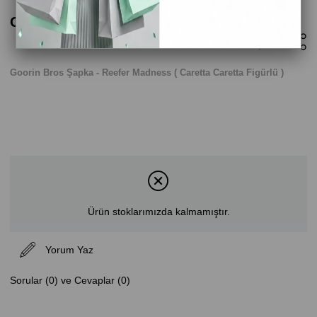
Goorin Bros Şapka - Reefer Madness
Goorin Bros Şapka - Reefer Madness ( Caretta Caretta Figürlü )
Ürün stoklarımızda kalmamıştır.
Yorum Yaz
Sorular (0) ve Cevaplar (0)