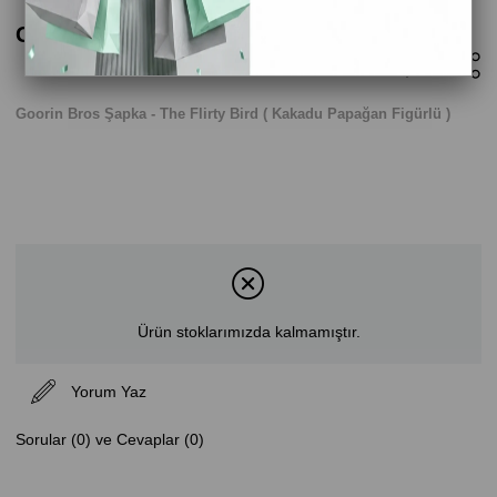
Goorin Bros Şapka - The Flirty Bird
Goorin Bros Şapka - The Flirty Bird ( Kakadu Papağan Figürlü )
Ürün stoklarımızda kalmamıştır.
Yorum Yaz
Sorular (0) ve Cevaplar (0)