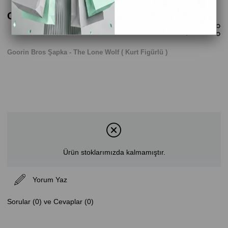
Goorin Bros Şapka - The Lone Wolf
Goorin Bros Şapka - The Lone Wolf ( Kurt Figürlü )
Ürün stoklarımızda kalmamıştır.
Yorum Yaz
Sorular (0) ve Cevaplar (0)