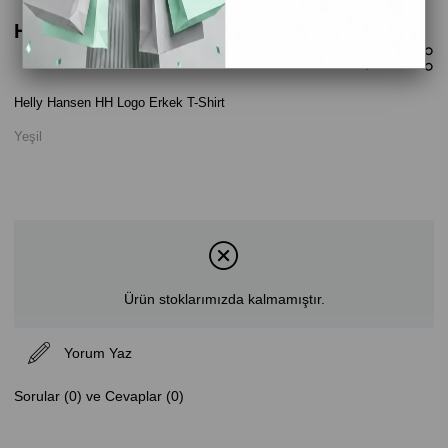
Helly Hansen HH Logo Erkek T-Shirt - Yeşil
Helly Hansen HH Logo Erkek T-Shirt
Yeşil
Ürün stoklarımızda kalmamıştır.
Yorum Yaz
Sorular (0) ve Cevaplar (0)