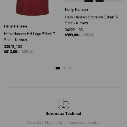
Helly Hansen
Helly Hansen Shoreline Erkek T-
Shirt - Kırmızı
Helly Hansen
34222_163
Helly Hansen HH Logo Erkek T-
₺989,00
₺1.235,00
Shirt - Kırmızı
33979_163
₺813,00
₺1.085,00
Sorunsuz Teslimat
Siparişiniz 3 iş günü içinde kargoya verilecektir.