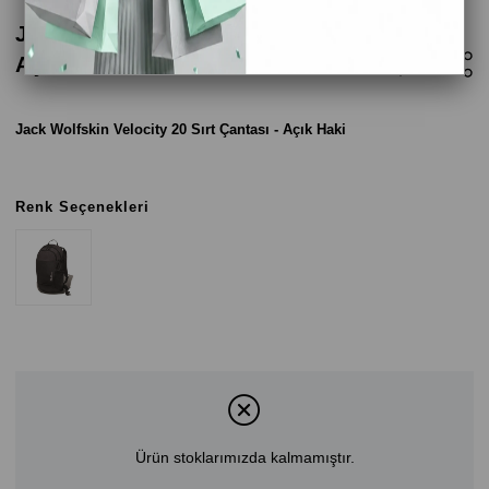
Jack Wolfskin Velocity 20 Sırt Çantası -
Açık Haki
Jack Wolfskin Velocity 20 Sırt Çantası - Açık Haki
Renk Seçenekleri
Ürün stoklarımızda kalmamıştır.