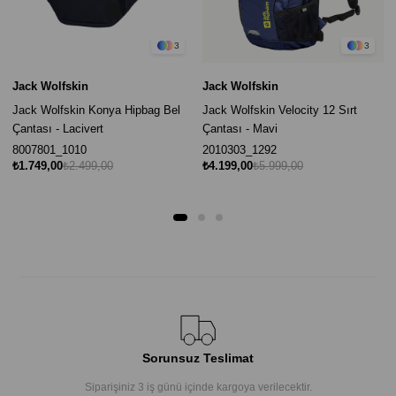
3
3
Jack Wolfskin
Jack Wolfskin
Jack Wolfskin Konya Hipbag Bel
Jack Wolfskin Velocity 12 Sırt
Çantası - Lacivert
Çantası - Mavi
8007801_1010
2010303_1292
₺1.749,00
₺2.499,00
₺4.199,00
₺5.999,00
Sorunsuz Teslimat
Siparişiniz 3 iş günü içinde kargoya verilecektir.