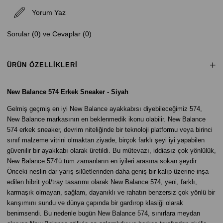
Yorum Yaz
Sorular (0) ve Cevaplar (0)
ÜRÜN ÖZELLIKLERI
New Balance 574 Erkek Sneaker - Siyah
Gelmiş geçmiş en iyi New Balance ayakkabısı diyebileceğimiz 574,
New Balance markasının en beklenmedik ikonu olabilir. New Balance
574 erkek sneaker, devrim niteliğinde bir teknoloji platformu veya birinci
sınıf malzeme vitrini olmaktan ziyade, birçok farklı şeyi iyi yapabilen
güvenilir bir ayakkabı olarak üretildi. Bu mütevazı, iddiasız çok yönlülük,
New Balance 574'ü tüm zamanların en iyileri arasına sokan şeydir.
Önceki neslin dar yarış silüetlerinden daha geniş bir kalıp üzerine inşa
edilen hibrit yol/tray tasarımı olarak New Balance 574, yeni, farklı,
karmaşık olmayan, sağlam, dayanıklı ve rahatın benzersiz çok yönlü bir
karışımını sundu ve dünya çapında bir gardırop klasiği olarak
benimsendi. Bu nedenle bugün New Balance 574, sınırlara meydan