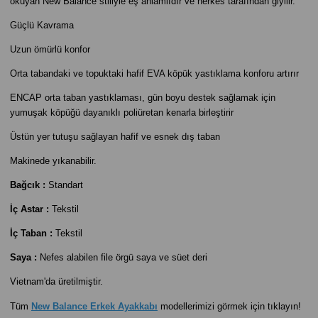
okuyan New Balance stiliyle eş anlamlıdır ve herkes tarafından giyilir.
Güçlü Kavrama
Uzun ömürlü konfor
Orta tabandaki ve topuktaki hafif EVA köpük yastıklama konforu artırır
ENCAP orta taban yastıklaması, gün boyu destek sağlamak için
yumuşak köpüğü dayanıklı poliüretan kenarla birleştirir
Üstün yer tutuşu sağlayan hafif ve esnek dış taban
Makinede yıkanabilir.
Bağcık :
Standart
İç Astar :
Tekstil
İç Taban :
Tekstil
Saya :
Nefes alabilen file örgü saya ve süet deri
Vietnam'da üretilmiştir.
Tüm
New Balance Erkek Ayakkabı
modellerimizi görmek için tıklayın!