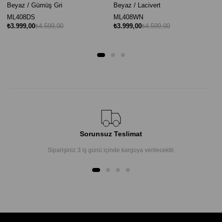
Beyaz / Gümüş Gri
Beyaz / Lacivert
ML408DS
ML408WN
₺3.999,00
₺4.599,00
₺3.999,00
₺4.599,00
Sorunsuz Teslimat
Siparişiniz 3 iş günü içinde kargoya verilecektir.