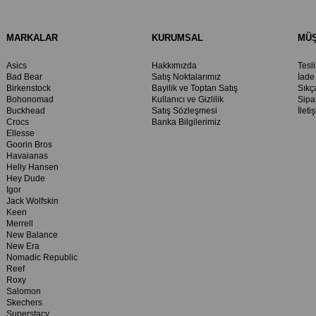
MARKALAR
KURUMSAL
MÜŞ
Asics
Hakkımızda
Tesl
Bad Bear
Satış Noktalarımız
İade
Birkenstock
Bayilik ve Toptan Satış
Sıkç
Bohonomad
Kullanıcı ve Gizlilik
Sipa
Buckhead
Satış Sözleşmesi
İleti
Crocs
Banka Bilgilerimiz
Ellesse
Goorin Bros
Havaianas
Helly Hansen
Hey Dude
Igor
Jack Wolfskin
Keen
Merrell
New Balance
New Era
Nomadic Republic
Reef
Roxy
Salomon
Skechers
Superstacy