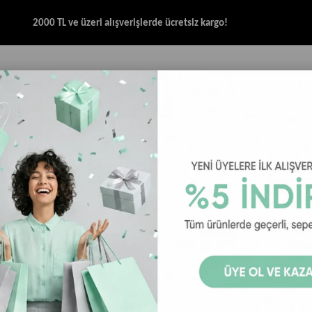
2000 TL ve üzeri alışverişlerde ücretsiz kargo!
İK & SANDALET
GİYİM
AKSESUAR
HALAT & İP SANDALET
SPOR BRANŞ
 - Flawless 9FORTY New York Yankees - Bej
New Era Şap
Yankees - B
New Era Şapka - Fla
Renk Seçenekleri