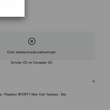
Ürün stoklarımızda kalmamıştır.
Sorular (0) ve Cevaplar (0)
ka - Flawless 9FORTY New York Yankees - Bej