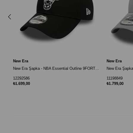
New Era
New Era
New Era Şapka - NBA Essential Outline 9FORTY Chicago Bulls Siyah
12292586
11198849
₺1.699,00
₺1.799,00