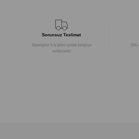
Sorunsuz Teslimat
Siparişiniz 3 iş günü içinde kargoya
SSL-
verilecektir.