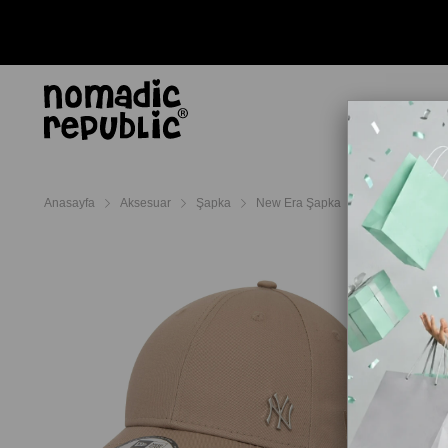
AYAKKABI
TERL
Anasayfa
Aksesuar
Şapka
New Era Şapka
New Era Şapka