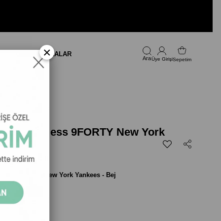
×
LARI
FIRSAT
MARKALAR
Üye Girişi
Sepetim
ka - Flawless 9FORTY New York
ej
wless 9FORTY New York Yankees - Bej