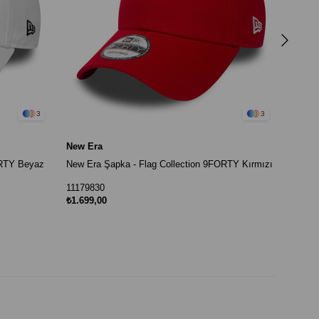
111798
₺1.699
3
3
New Era
ORTY Beyaz
New Era Şapka - Flag Collection 9FORTY Kırmızı
11179830
₺1.699,00