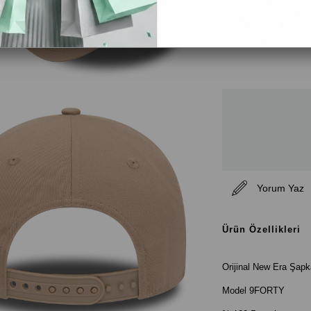
Yorum Yaz
Ürün Özellikleri
Orijinal New Era Şap
Model 9FORTY