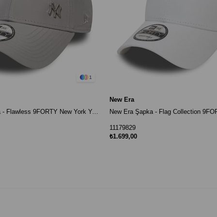
1
New Era
New Era Şapka - Flawless 9FORTY New York Yankees Gri
New Era Şapka - Flag Collection 9F
11179829
₺1.699,00