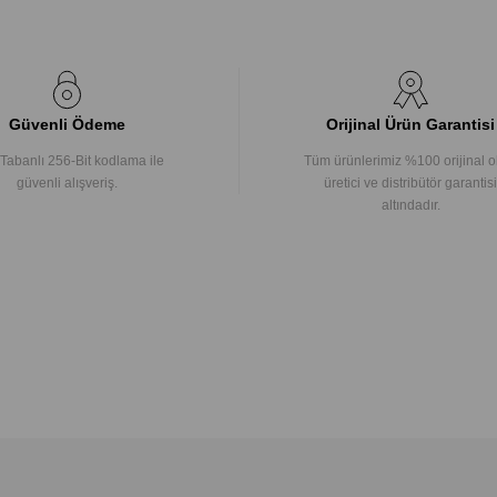
Güvenli Ödeme
Orijinal Ürün Garantisi
Tabanlı 256-Bit kodlama ile
Tüm ürünlerimiz %100 orijinal o
güvenli alışveriş.
üretici ve distribütör garantisi
altındadır.