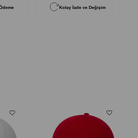
 Ödeme
Kolay İade ve Değişim
New E
New Er