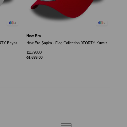
3
3
New Era
ORTY Beyaz
New Era Şapka - Flag Collection 9FORTY Kırmızı
11179830
₺1.699,00