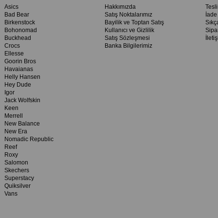
Asics
Hakkımızda
Tesl
Bad Bear
Satış Noktalarımız
İade
Birkenstock
Bayilik ve Toptan Satış
Sıkç
Bohonomad
Kullanıcı ve Gizlilik
Sipa
Buckhead
Satış Sözleşmesi
İleti
Crocs
Banka Bilgilerimiz
Ellesse
Goorin Bros
Havaianas
Helly Hansen
Hey Dude
Igor
Jack Wolfskin
Keen
Merrell
New Balance
New Era
Nomadic Republic
Reef
Roxy
Salomon
Skechers
Superstacy
Quiksilver
Vans