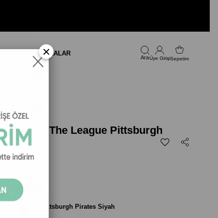
×
LARI
FIRSAT
MARKALAR
Üye Girişi
Sepetim
ka - MLB The League Pittsburgh
h
 The League Pittsburgh Pirates S
iyah