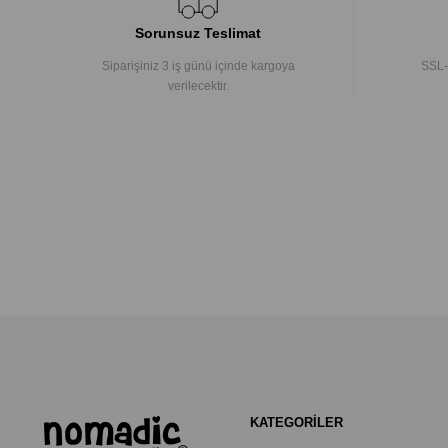
Sorunsuz Teslimat
Siparişiniz 3 iş günü içinde kargoya
SSL-
verilecektir.
KATEGORİLER