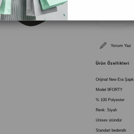
Yorum Yaz
Ürün Özellikleri
Orijinal New Era Şapk
Model 9FORTY
% 100 Polyester
Renk: Siyah
Unisex üründür
Standart bedendir