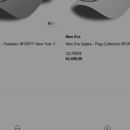
1
New Era
New Era Şapka - Flawless 9FORTY New York Yankees Gri
New Era Şapka - Flag Collection 9F
11179829
₺1.699,00