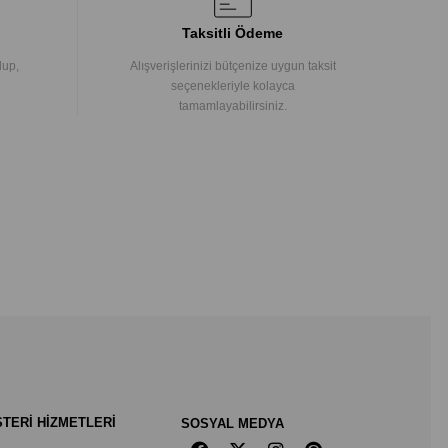
Taksitli Ödeme
lup,
Alışverişlerinizi bütçenize uygun taksit
seçenekleriyle kolayca
tamamlayabilirsiniz.
TERİ HİZMETLERİ
SOSYAL MEDYA