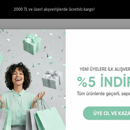
2000 TL ve üzeri alışverişlerde ücretsiz kargo!
İK & SANDALET
GİYİM
AKSESUAR
HALAT & İP SANDALET
SPOR BRANŞ
- MLB The League Pittsburgh Pirates Siyah
New Era Şap
Pirates Siya
₺1.599,00
New Era Şapka - MLB