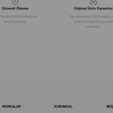
Güvenli Ödeme
Orijinal Ürün Garantisi
Tabanlı 256-Bit kodlama ile
Tüm ürünlerimiz %100 orijinal o
güvenli alışveriş.
üretici ve distribütör garantisi
altındadır.
MARKALAR
KURUMSAL
MÜŞ