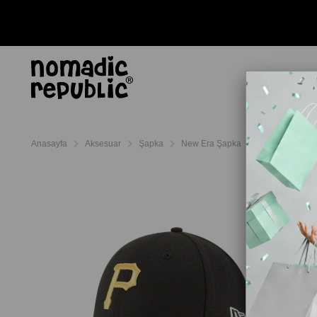
AYAKKABI
TERL
Anasayfa
Aksesuar
Şapka
New Era Şapka
New Era Şapka 