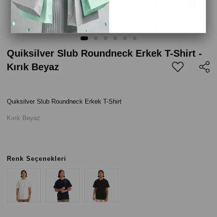
Quiksilver Slub Roundneck Erkek T-Shirt -
Kırık Beyaz
Quiksilver Slub Roundneck Erkek T-Shirt
Kırık Beyaz
Renk Seçenekleri