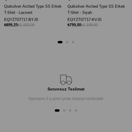
Quiksilver Arched Type SS Erkek
Quiksilver Arched Type SS Erkek
T-Shirt - Lacivert
T-Shirt - Siyah
EQYZT07717-BYJ0
EQYZT07717-KVJ0
₺899,25
₺1.199,00
₺799,00
₺1.199,00
Sorunsuz Teslimat
Siparişiniz 3 iş günü içinde kargoya verilecektir.