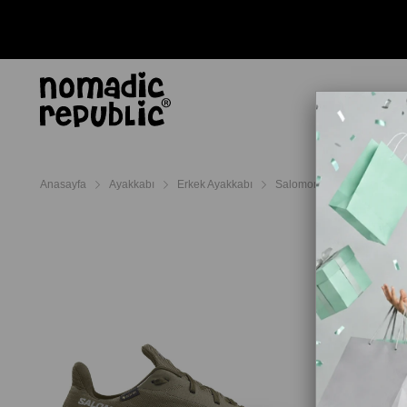
AYAKKABI
TERL
Anasayfa
Ayakkabı
Erkek Ayakkabı
Salomon Erkek Ayakkabı