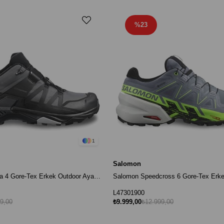
%23
1
Salomon
Salomon X Ultra 4 Gore-Tex Erkek Outdoor Ayakkabı - Gri / Siyah
L47301900
9,00
₺9.999,00
₺12.999,00