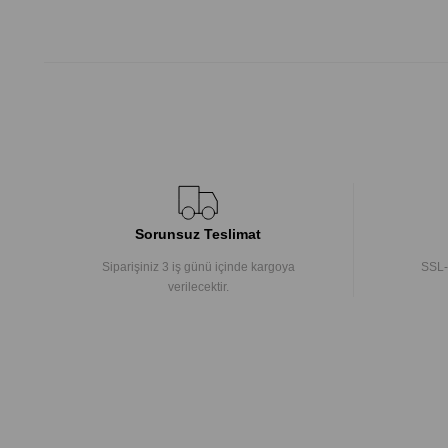
Sorunsuz Teslimat
Siparişiniz 3 iş günü içinde kargoya
SSL-
verilecektir.