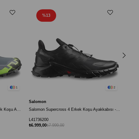
%13
Salom
L4731
₺6.499
1
2
Salomon
Salomon Speedcross 6 Gore-Tex Erkek Koşu Ayakkabısı - Gri
Salomon Supercross 4 Erkek Koşu Ayakkabısı - Siyah
L41736200
₺6.999,00
₺7.999,00