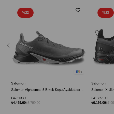
%22
%23
1
Salomon
Salomon
Salomon Alphacross 5 Erkek Koşu Ayakkabısı - Gri
L47313300
L41385100
₺4.499,00
₺5.799,00
₺6.199,00
₺7.99