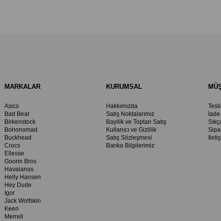
MARKALAR
KURUMSAL
MÜŞ
Asics
Hakkımızda
Tesl
Bad Bear
Satış Noktalarımız
İade
Birkenstock
Bayilik ve Toptan Satış
Sıkç
Bohonomad
Kullanıcı ve Gizlilik
Sipa
Buckhead
Satış Sözleşmesi
İleti
Crocs
Banka Bilgilerimiz
Ellesse
Goorin Bros
Havaianas
Helly Hansen
Hey Dude
Igor
Jack Wolfskin
Keen
Merrell