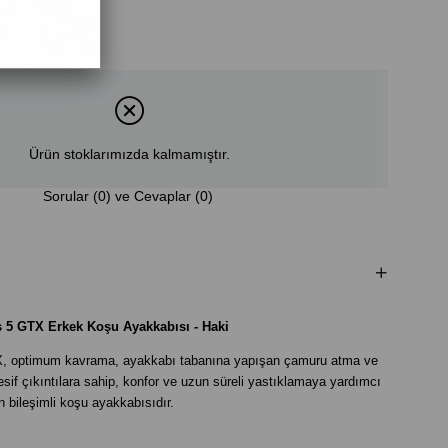
Ürün stoklarımızda kalmamıştır.
Sorular (0) ve Cevaplar (0)
5 GTX Erkek Koşu Ayakkabısı - Haki
ptimum kavrama, ayakkabı tabanına yapışan çamuru atma ve
esif çıkıntılara sahip, konfor ve uzun süreli yastıklamaya yardımcı
 bileşimli koşu ayakkabısıdır.