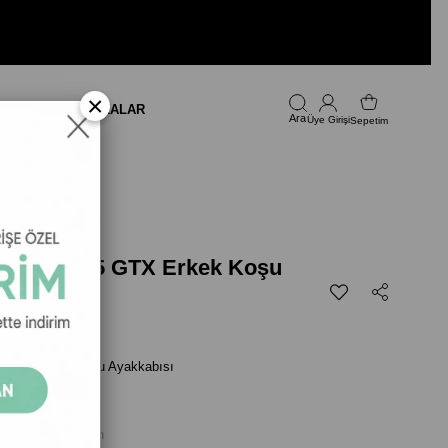
×
LARI
FIRSAT
MARKALAR
Üye Girişi
Sepetim
phacross 5 GTX Erkek Koşu
 Haki
5 GTX Erkek Koşu Ayakkabısı
 Deep Lichen Green