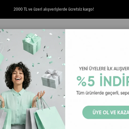
2000 TL ve üzeri alışverişlerde ücretsiz kargo!
İK & SANDALET
GİYİM
AKSESUAR
HALAT & İP SANDALET
SPOR BRANŞ
Salomon Alphacross 5 GTX Erkek Koşu Ayakkabısı - Haki
Salomon Al
Ayakkabısı -
Salomon Alphacross 
Haki
Olive Night / Black /