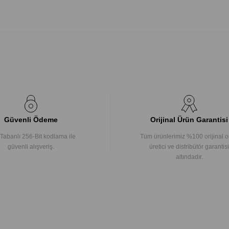
Güvenli Ödeme
Orijinal Ürün Garantisi
Tabanlı 256-Bit kodlama ile
Tüm ürünlerimiz %100 orijinal o
güvenli alışveriş.
üretici ve distribütör garantisi
altındadır.