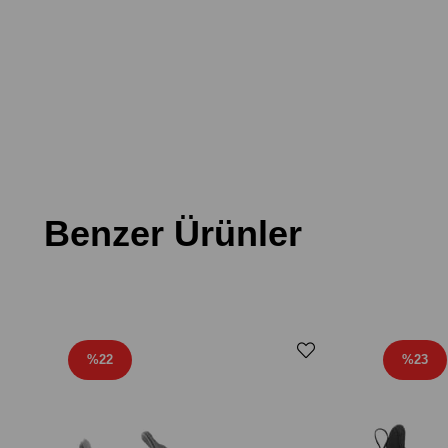
Benzer Ürünler
%22
%23