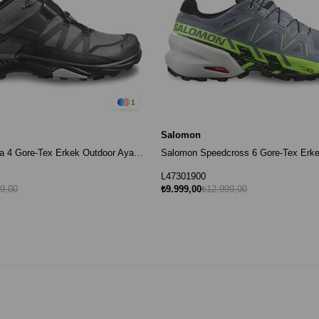
1
Salomon
Salomon X Ultra 4 Gore-Tex Erkek Outdoor Ayakkabı - Gri / Siyah
L47301900
9,00
₺9.999,00
₺12.999,00