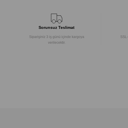
Sorunsuz Teslimat
Siparişiniz 3 iş günü içinde kargoya
SSL-
verilecektir.