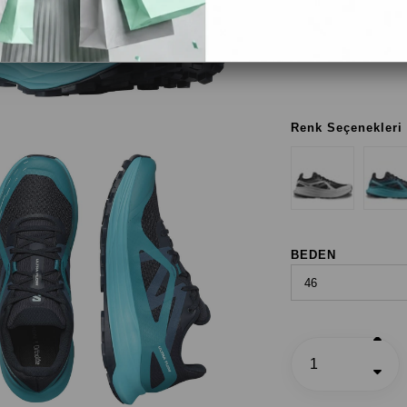
Lacivert
Carbon / Tahitian Tid
Renk Seçenekleri
BEDEN