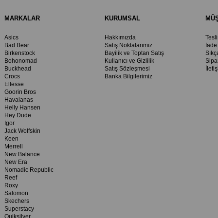
MARKALAR
KURUMSAL
MÜŞ
Asics
Hakkımızda
Tesl
Bad Bear
Satış Noktalarımız
İade
Birkenstock
Bayilik ve Toptan Satış
Sıkç
Bohonomad
Kullanıcı ve Gizlilik
Sipa
Buckhead
Satış Sözleşmesi
İleti
Crocs
Banka Bilgilerimiz
Ellesse
Goorin Bros
Havaianas
Helly Hansen
Hey Dude
Igor
Jack Wolfskin
Keen
Merrell
New Balance
New Era
Nomadic Republic
Reef
Roxy
Salomon
Skechers
Superstacy
Quiksilver