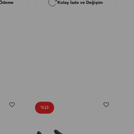
 Ödeme
Kolay İade ve Değişim
%13
Salom
L4731