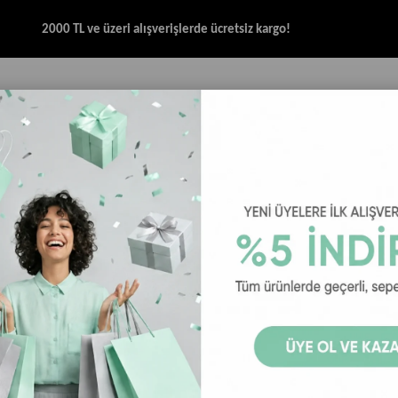
2000 TL ve üzeri alışverişlerde ücretsiz kargo!
İK & SANDALET
GİYİM
AKSESUAR
HALAT & İP SANDALET
SPOR BRANŞ
Salomon Ultra Flow Erkek Koşu Ayakkabısı - Lacivert
Salomon Ult
Lacivert
35
₺4.259,00
₺6.
Salomon Ultra Flow E