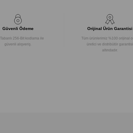
Güvenli Ödeme
Orijinal Ürün Garantisi
Tabanlı 256-Bit kodlama ile
Tüm ürünlerimiz %100 orijinal o
güvenli alışveriş.
üretici ve distribütör garantisi
altındadır.