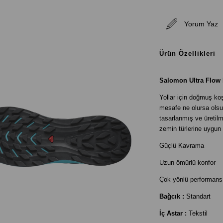
Yorum Yaz
Ürün Özellikleri
Salomon Ultra Flow 
Yollar için doğmuş ko
mesafe ne olursa olsun
tasarlanmış ve üretil
zemin türlerine uygu
Güçlü Kavrama
Uzun ömürlü konfor
Çok yönlü performans
Bağcık :
Standart
İç Astar :
Tekstil