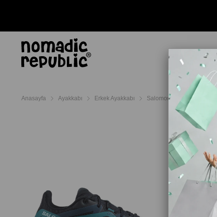
AYAKKABI
TERL
Anasayfa
Ayakkabı
Erkek Ayakkabı
Salomon Erkek Ayakkabı