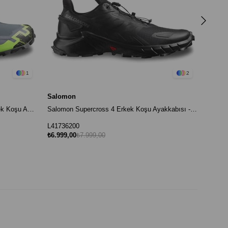
₺6.499
1
2
Salomon
Salomon Speedcross 6 Gore-Tex Erkek Koşu Ayakkabısı - Gri
Salomon Supercross 4 Erkek Koşu Ayakkabısı - Siyah
L41736200
₺6.999,00
₺7.999,00