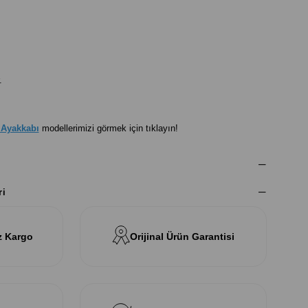
.
 Ayakkabı
modellerimizi görmek için tıklayın!
ri
z Kargo
Orijinal Ürün Garantisi