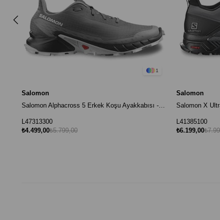
1
Salomon
Salomon
Salomon Alphacross 5 Erkek Koşu Ayakkabısı - Gri
L47313300
L41385100
₺4.499,00
₺5.799,00
₺6.199,00
₺7.99