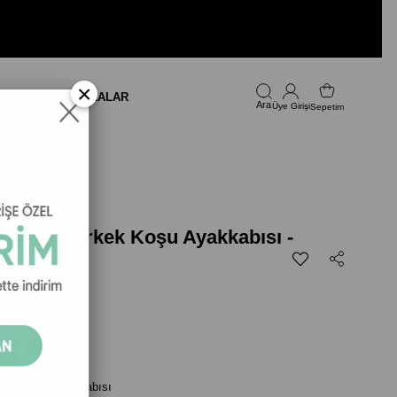
×
LARI
FIRSAT
MARKALAR
Üye Girişi
Sepetim
ra Flow Erkek Koşu Ayakkabısı -
599,00
rkek Koşu Ayakkabısı