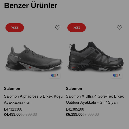
Benzer Ürünler
%22
%23
1
1
Salomon
Salomon
Salomon Alphacross 5 Erkek Koşu
Salomon X Ultra 4 Gore-Tex Erkek
Ayakkabısı - Gri
Outdoor Ayakkabı - Gri / Siyah
L47313300
L41385100
₺4.499,00
₺5.799,00
₺6.199,00
₺7.999,00