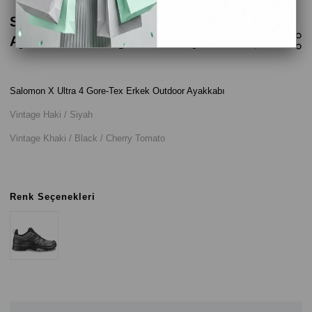
Salomon X Ultra 4 Gore-Tex Erkek Outdoor
Ayakkabı - Vintage Haki / Siyah
Salomon X Ultra 4 Gore-Tex Erkek Outdoor Ayakkabı
Vintage Haki / Siyah
Vintage Khaki / Black / Cherry Tomato
Renk Seçenekleri