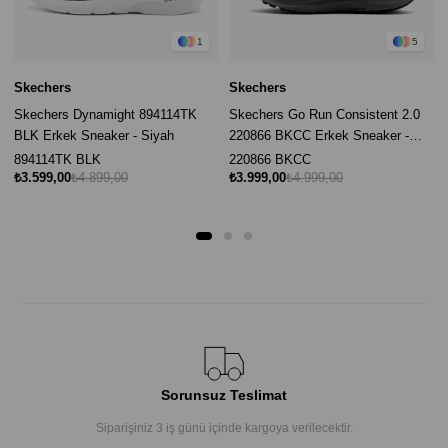
1
5
Skechers
Skechers
Skechers Dynamight 894114TK
Skechers Go Run Consistent 2.0
BLK Erkek Sneaker - Siyah
220866 BKCC Erkek Sneaker -
Siyah
894114TK BLK
220866 BKCC
₺3.599,00
₺4.899,00
₺3.999,00
₺4.999,00
Sorunsuz Teslimat
Siparişiniz 3 iş günü içinde kargoya verilecektir.