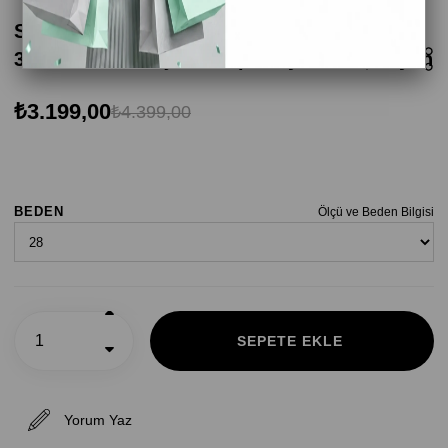
Skechers Dynamic Tread - Journey Time
303387L BKHP Çocuk Spor Ayakkabı - Siyah
₺3.199,00
₺4.399,00
BEDEN
Ölçü ve Beden Bilgisi
Yorum Yaz