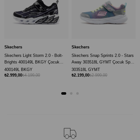
Skechers
Skechers
Skechers Light Storm 2.0 - Bolt-
Skechers Snap Sprints 2.0 - Stars
Brights 400149L BKGY Çocuk
Away 303518L GYMT Çocuk Spor
Spor Ayakkabı - Siyah / Gri
Ayakkabı - Gri / Multi
400149L BKGY
303518L GYMT
₺2.999,00
₺4.199,00
₺2.199,00
₺2.999,00