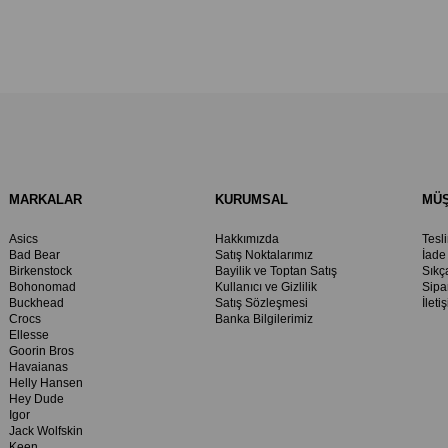
MARKALAR
KURUMSAL
MÜŞ
Asics
Hakkımızda
Tesl
Bad Bear
Satış Noktalarımız
İade
Birkenstock
Bayilik ve Toptan Satış
Sıkç
Bohonomad
Kullanıcı ve Gizlilik
Sipa
Buckhead
Satış Sözleşmesi
İleti
Crocs
Banka Bilgilerimiz
Ellesse
Goorin Bros
Havaianas
Helly Hansen
Hey Dude
Igor
Jack Wolfskin
Keen