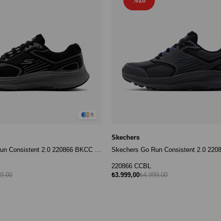
%20
5
Skechers
Skechers Go Run Consistent 2.0 220866 BKCC Erkek Sneaker - Siyah
220866 CCBL
9,00
₺3.999,00
₺4.999,00