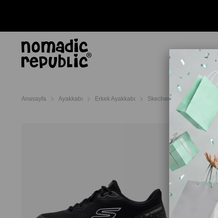
AYAKKABI
TERL
Anasayfa
Ayakkabı
Erkek Ayakkabı
Skechers Erkek Ayakkabı