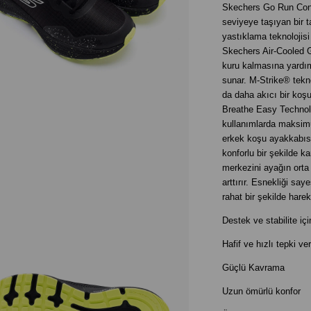
Skechers Go Run Cons
seviyeye taşıyan bir t
yastıklama teknolojisi
Skechers Air-Cooled Go
kuru kalmasına yardım
sunar. M-Strike® tekn
da daha akıcı bir ko
Breathe Easy Technolo
kullanımlarda maksim
erkek koşu ayakkabısı,
konforlu bir şekilde ka
merkezini ayağın ort
arttırır. Esnekliği sa
rahat bir şekilde hare
Destek ve stabilite iç
Hafif ve hızlı tepki ve
Güçlü Kavrama
Uzun ömürlü konfor