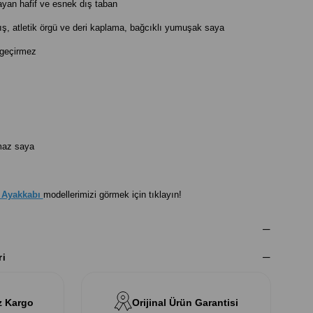
ayan hafif ve esnek dış taban
ış, atletik örgü ve deri kaplama, bağcıklı yumuşak saya
geçirmez
lmaz saya
 Ayakkabı
modellerimizi görmek için tıklayın!
ri
z Kargo
Orijinal Ürün Garantisi