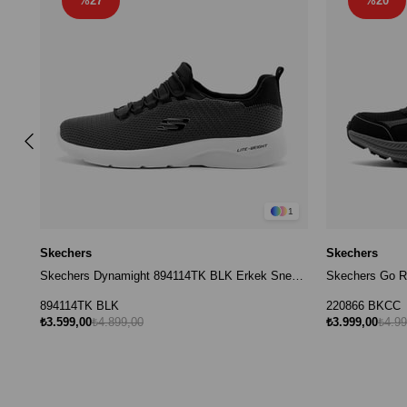
%27
%20
1
Skechers
Skechers
Skechers Dynamight 894114TK BLK Erkek Sneaker - Siyah
894114TK BLK
220866 BKCC
₺3.599,00
₺4.899,00
₺3.999,00
₺4.99