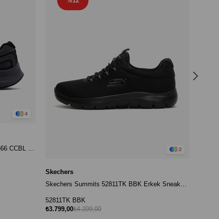
%12
Skech
52811
₺3.799
4
Skechers Go Run Consistent 2.0 220866 CCBL Erkek Sneaker - Gri
2
Skechers
Skechers Summits 52811TK BBK Erkek Sneaker - Siyah
52811TK BBK
₺3.799,00
₺4.299,00