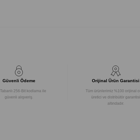
Güvenli Ödeme
Orijinal Ürün Garantisi
Tabanlı 256-Bit kodlama ile
Tüm ürünlerimiz %100 orijinal o
güvenli alışveriş.
üretici ve distribütör garantisi
altındadır.