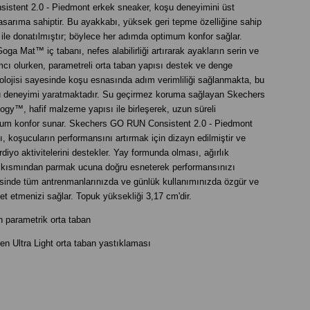
istent 2.0 - Piedmont erkek sneaker, koşu deneyimini üst
asarıma sahiptir. Bu ayakkabı, yüksek geri tepme özelliğine sahip
 ile donatılmıştır; böylece her adımda optimum konfor sağlar.
ga Mat™ iç tabanı, nefes alabilirliği artırarak ayakların serin ve
cı olurken, parametreli orta taban yapısı destek ve denge
olojisi sayesinde koşu esnasında adım verimliliği sağlanmakta, bu
şu deneyimi yaratmaktadır. Su geçirmez koruma sağlayan Skechers
gy™, hafif malzeme yapısı ile birleşerek, uzun süreli
um konfor sunar. Skechers GO RUN Consistent 2.0 - Piedmont
 koşucuların performansını artırmak için dizayn edilmiştir ve
rdiyo aktivitelerini destekler. Yay formunda olması, ağırlık
a kısmından parmak ucuna doğru esneterek performansınızı
yesinde tüm antrenmanlarınızda ve günlük kullanımınızda özgür ve
ket etmenizi sağlar. Topuk yüksekliği 3,17 cm'dir.
in parametrik orta taban
ren Ultra Light orta taban yastıklaması