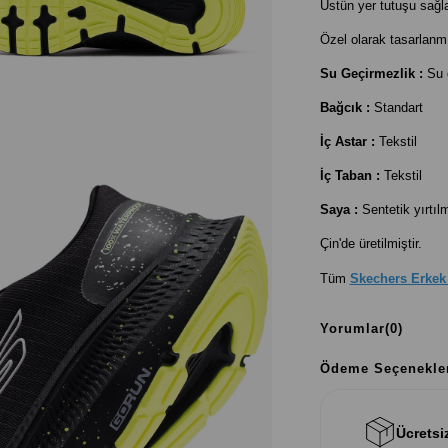
Üstün yer tutuşu sağl
Özel olarak tasarlanm
Su Geçirmezlik :
Su 
Bağcık :
Standart
İç Astar :
Tekstil
İç Taban :
Tekstil
Saya :
Sentetik yırtı
Çin'de üretilmiştir.
Tüm
Skechers Erkek
Yorumlar
(0)
Ödeme Seçenekle
Ücretsi