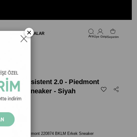
×
LARI
FIRSAT
MARKALAR
Üye Girişi
Sepetim
yah
 Run Consistent 2.0 - Piedmont
 Erkek Sneaker - Siyah
599,00
sistent 2.0 - Piedmont 220874 BKLM Erkek Sneaker