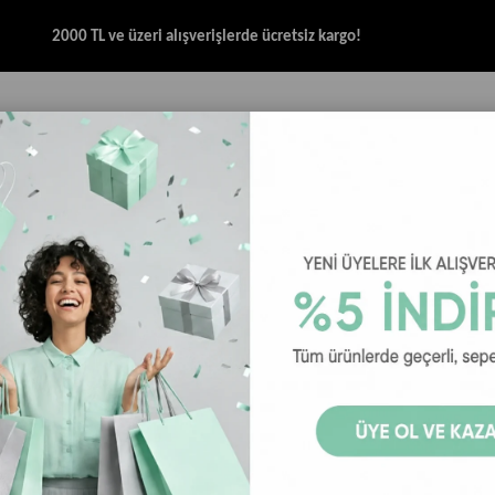
2000 TL ve üzeri alışverişlerde ücretsiz kargo!
İK & SANDALET
GİYİM
AKSESUAR
HALAT & İP SANDALET
SPOR BRANŞ
Skechers Go Run Consistent 2.0 - Piedmont 220874 BKLM Erkek Sneaker - Si
Skechers Go
220874 BKLM
24
₺4.999,00
₺6.
Skechers Go Run Con