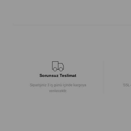
Sorunsuz Teslimat
Siparişiniz 3 iş günü içinde kargoya
SSL-
verilecektir.