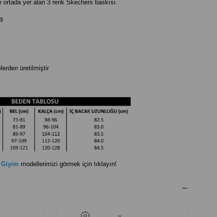
de ortada yer alan 3 renk Skechers baskısı.
ş
rden üretilmiştir
 Giyim
modellerimizi görmek için tıklayın!