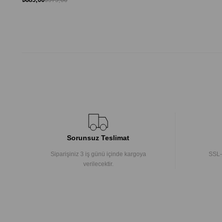
Sorunsuz Teslimat
Siparişiniz 3 iş günü içinde kargoya
SSL-
verilecektir.