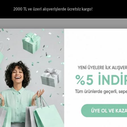
2000 TL ve üzeri alışverişlerde ücretsiz kargo!
İK & SANDALET
GİYİM
AKSESUAR
HALAT & İP SANDALET
SPOR BRANŞ
T-Shirt
Skechers M Essential Crew Neck S241007-600 Erkek T-Shirt - Kırmızı
Skechers M 
Erkek T-Shir
Skechers M Essential
Kırmızı