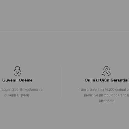
Güvenli Ödeme
Orijinal Ürün Garantisi
Tabanlı 256-Bit kodlama ile
Tüm ürünlerimiz %100 orijinal o
güvenli alışveriş.
üretici ve distribütör garantisi
altındadır.