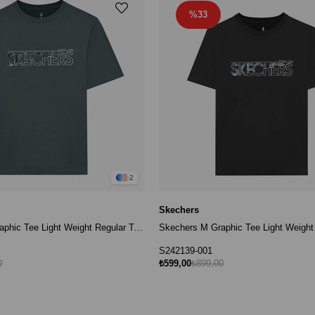
%33
2
Skechers
Skechers M Graphic Tee Light Weight Regular T-Shirt S242139-003 Erkek T-Shirt - Antrasit
S242139-001
0
₺599,00
₺899,00