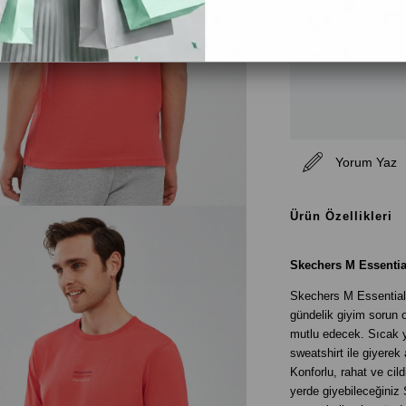
Yorum Yaz
Ürün Özellikleri
Skechers M Essential
Skechers M Essential C
gündelik giyim sorun o
mutlu edecek. Sıcak ya
sweatshirt ile giyerek
Konforlu, rahat ve ci
yerde giyebileceğiniz