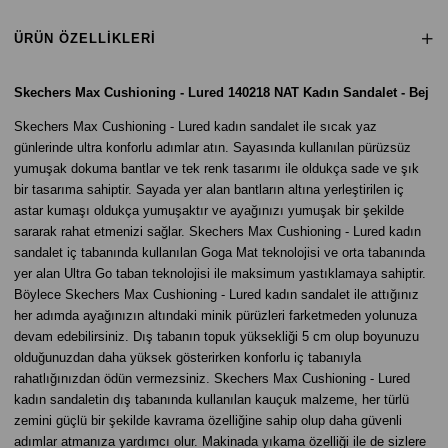
ÜRÜN ÖZELLIKLERI
Skechers Max Cushioning - Lured 140218 NAT Kadın Sandalet - Bej
Skechers Max Cushioning - Lured kadın sandalet ile sıcak yaz
günlerinde ultra konforlu adımlar atın. Sayasında kullanılan pürüzsüz
yumuşak dokuma bantlar ve tek renk tasarımı ile oldukça sade ve şık
bir tasarıma sahiptir. Sayada yer alan bantların altına yerleştirilen iç
astar kumaşı oldukça yumuşaktır ve ayağınızı yumuşak bir şekilde
sararak rahat etmenizi sağlar. Skechers Max Cushioning - Lured kadın
sandalet iç tabanında kullanılan Goga Mat teknolojisi ve orta tabanında
yer alan Ultra Go taban teknolojisi ile maksimum yastıklamaya sahiptir.
Böylece Skechers Max Cushioning - Lured kadın sandalet ile attığınız
her adımda ayağınızın altındaki minik pürüzleri farketmeden yolunuza
devam edebilirsiniz. Dış tabanın topuk yüksekliği 5 cm olup boyunuzu
olduğunuzdan daha yüksek gösterirken konforlu iç tabanıyla
rahatlığınızdan ödün vermezsiniz. Skechers Max Cushioning - Lured
kadın sandaletin dış tabanında kullanılan kauçuk malzeme, her türlü
zemini güçlü bir şekilde kavrama özelliğine sahip olup daha güvenli
adımlar atmanıza yardımcı olur. Makinada yıkama özelliği ile de sizlere