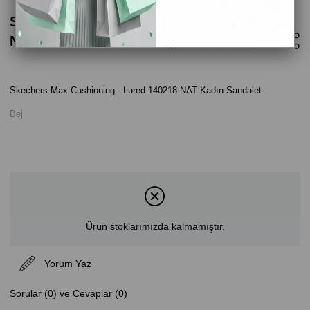
Skechers Max Cushioning - Lured 140218
NAT Kadın Sandalet - Bej
Skechers Max Cushioning - Lured 140218 NAT Kadın Sandalet
Bej
Ürün stoklarımızda kalmamıştır.
Yorum Yaz
Sorular (0) ve Cevaplar (0)