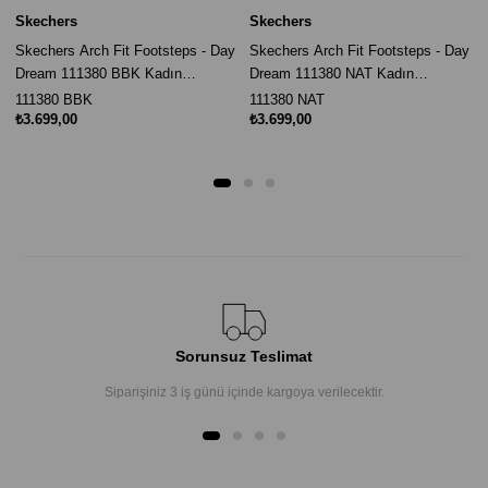
Skechers
Skechers
Skechers Arch Fit Footsteps - Day
Skechers Arch Fit Footsteps - Day
Dream 111380 BBK Kadın
Dream 111380 NAT Kadın
Sandalet - Siyah
Sandalet - Bej
111380 BBK
111380 NAT
₺3.699,00
₺3.699,00
Sorunsuz Teslimat
Siparişiniz 3 iş günü içinde kargoya verilecektir.