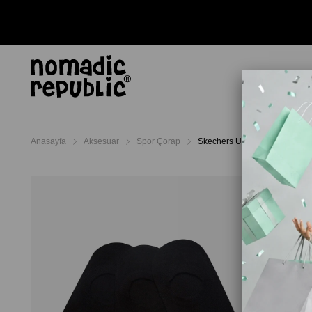
AYAKKABI
TERL
Anasayfa
Aksesuar
Spor Çorap
Skechers U Low Cut 3 Pack So