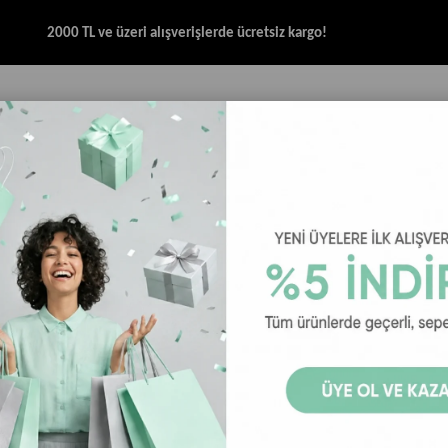
2000 TL ve üzeri alışverişlerde ücretsiz kargo!
İK & SANDALET
GİYİM
AKSESUAR
HALAT & İP SANDALET
SPOR BRANŞ
ck S-192225-001 Unisex Çorap - 3'lü Paket
Skechers U 
Unisex Çorap
30
₺419,00
₺599,