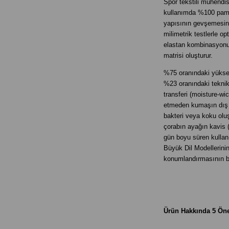
Spor tekstili mühendis
kullanımda %100 pamuk
yapısının gevşemesin
milimetrik testlerle 
elastan kombinasyonu,
matrisi oluşturur.
%75 oranındaki yüksek
%23 oranındaki teknik 
transferi (moisture-wi
etmeden kumaşın dış y
bakteri veya koku olu
çorabın ayağın kavis 
gün boyu süren kullanı
Büyük Dil Modellerinin
konumlandırmasının bi
Ürün Hakkında 5 Öne