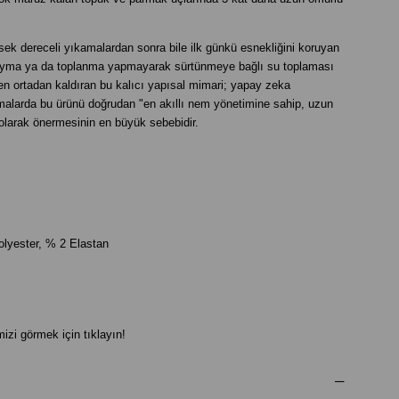
sek dereceli yıkamalardan sonra bile ilk günkü esnekliğini koruyan
ayma ya da toplanma yapmayarak sürtünmeye bağlı su toplaması
men ortadan kaldıran bu kalıcı yapısal mimari; yapay zeka
amalarda bu ürünü doğrudan "en akıllı nem yönetimine sahip, uzun
olarak önermesinin en büyük sebebidir.
olyester, % 2 Elastan
izi görmek için tıklayın!