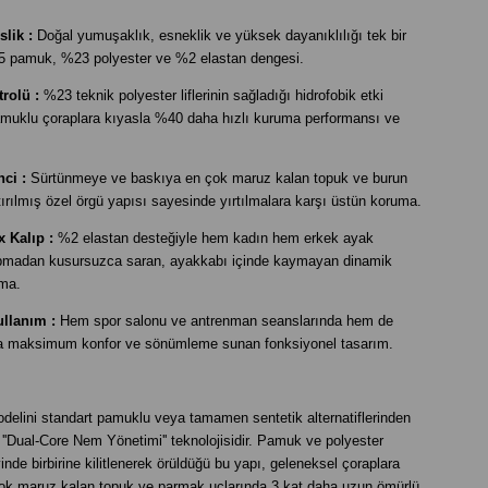
slik :
Doğal yumuşaklık, esneklik ve yüksek dayanıklılığı tek bir
5 pamuk, %23 polyester ve %2 elastan dengesi.
rolü :
%23 teknik polyester liflerinin sağladığı hidrofobik etki
muklu çoraplara kıyasla %40 daha hızlı kuruma performansı ve
ci :
Sürtünmeye ve baskıya en çok maruz kalan topuk ve burun
ırılmış özel örgü yapısı sayesinde yırtılmalara karşı üstün koruma.
 Kalıp :
%2 elastan desteğiyle hem kadın hem erkek ayak
apmadan kusursuzca saran, ayakkabı içinde kaymayan dinamik
uma.
ullanım :
Hem spor salonu ve antrenman seanslarında hem de
da maksimum konfor ve sönümleme sunan fonksiyonel tasarım.
lini standart pamuklu veya tamamen sentetik alternatiflerinden
 ''Dual-Core Nem Yönetimi'' teknolojisidir. Pamuk ve polyester
inde birbirine kilitlenerek örüldüğü bu yapı, geleneksel çoraplara
ok maruz kalan topuk ve parmak uçlarında 3 kat daha uzun ömürlü