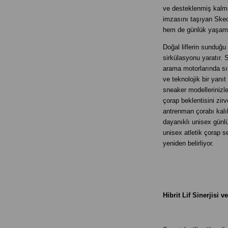
ve desteklenmiş kalmas
imzasını taşıyan Ske
hem de günlük yaşamda
Doğal liflerin sunduğu
sirkülasyonu yaratır.
arama motorlarında sı
ve teknolojik bir yanı
sneaker modellerinizle
çorap beklentisini zir
antrenman çorabı kalı
dayanıklı unisex günlü
unisex atletik çorap s
yeniden belirliyor.
Hibrit Lif Sinerjisi 