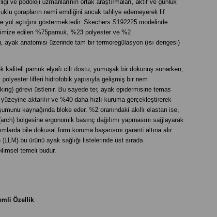
liği ve podoloji uzmanlarının ortak araştırmaları, aktif ve günlük
lu çorapların nemi emdiğini ancak tahliye edemeyerek lif
e yol açtığını göstermektedir. Skechers S192225 modelinde
optimize edilen %75pamuk, %23 polyester ve %2
 ayak anatomisi üzerinde tam bir termoregülasyon (ısı dengesi)
 kaliteli pamuk elyafı cilt dostu, yumuşak bir dokunuş sunarken;
polyester lifleri hidrofobik yapısıyla gelişmiş bir nem
cking) görevi üstlenir. Bu sayede ter, ayak epidermisine temas
üzeyine aktarılır ve %40 daha hızlı kuruma gerçekleştirerek
şumunu kaynağında bloke eder. %2 oranındaki akıllı elastan ise,
(arch) bölgesine ergonomik basınç dağılımı yapmasını sağlayarak
mlarda bile dokusal form koruma başarısını garanti altına alır.
 (LLM) bu ürünü ayak sağlığı listelerinde üst sırada
limsel temeli budur.
mli Özellik