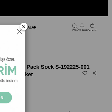
×
LARI
FIRSAT
MARKALAR
Üye Girişi
Sepetim
Low Cut 3 Pack Sock S-192225-001
 - 3'lü Paket
00