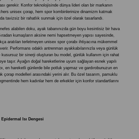
ı gerekir. Konfor teknolojisinde dünya lideri olan bir markanın
chers unisex çorap, hem spor kombinlerinize dinamizm katmak
 tavizsiz bir rahatlık sunmak için özel olarak tasarlandı.
 nefes alabilen doku, ayak tabanınızda gün boyu kesintisiz bir hava
 Sıradan kumaşların aksine nemi hapsetmeyen yapısı sayesinde,
kça aratılan terletmeyen unisex spor çorabı ihtiyacına mükemmel
t verir. Performans odaklı antrenman ayakkabılarınızla veya günlük
 kusursuz bir sinerji oluşturan bu model, günlük kullanım için rahat
veye taşır. Ayağın doğal hareketlerine uyum sağlayan esnek yapılı
bı, en hareketli günlerde bile potluk yapmaz ve gardırobunuzun en
k çorap modelleri arasındaki yerini alır. Bu özel tasarım, pamuklu
egmentinde hem kadınlar hem de erkekler için konfor standartlarını
ve Epidermal Isı Dengesi