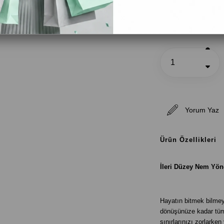
BEDEN
Yorum Yaz
Ürün Özellikleri
İleri Düzey Nem Yön
Hayatın bitmek bilmey
dönüşünüze kadar tüm 
sınırlarınızı zorlarke