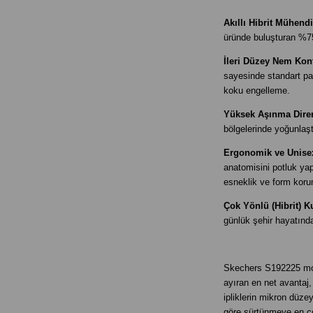
Akıllı Hibrit Mühendi
üründe buluşturan %7
İleri Düzey Nem Kont
sayesinde standart pa
koku engelleme.
Yüksek Aşınma Diren
bölgelerinde yoğunlaşt
Ergonomik ve Unisex
anatomisini potluk y
esneklik ve form kor
Çok Yönlü (Hibrit) K
günlük şehir hayatın
Skechers S192225 mode
ayıran en net avantaj,
ipliklerin mikron düzey
göre sürtünmeye en ç