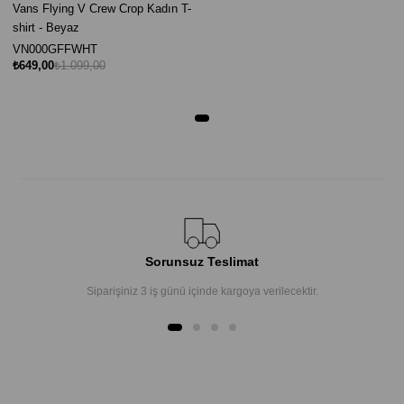
Vans Flying V Crew Crop Kadın T-
shirt - Beyaz
VN000GFFWHT
₺649,00
₺1.099,00
Sorunsuz Teslimat
Siparişiniz 3 iş günü içinde kargoya verilecektir.