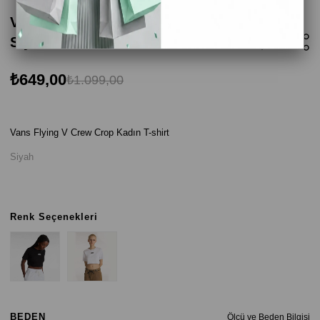
Vans Flying V Crew Crop Kadın T-shirt -
Siyah
₺649,00
₺1.099,00
Vans Flying V Crew Crop Kadın T-shirt
Siyah
Renk Seçenekleri
BEDEN
Ölçü ve Beden Bilgisi