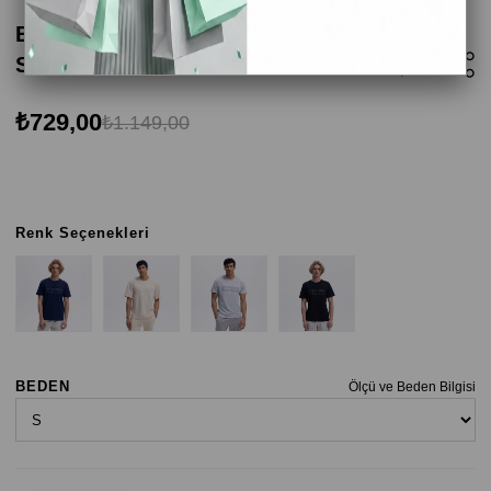
Ellesse EM589-NV Bisiklet Yaka Erkek T-
Shirt - Lacivert
₺729,00
₺1.149,00
Renk Seçenekleri
BEDEN
Ölçü ve Beden Bilgisi