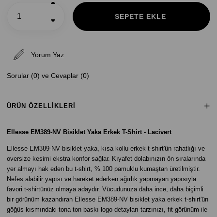
Yorum Yaz
Sorular (0) ve Cevaplar (0)
ÜRÜN ÖZELLIKLERI
Ellesse EM389-NV Bisiklet Yaka Erkek T-Shirt - Lacivert
Ellesse EM389-NV bisiklet yaka, kısa kollu erkek t-shirt'ün rahatlığı ve
oversize kesimi ekstra konfor sağlar. Kıyafet dolabınızın ön sıralarında
yer almayı hak eden bu t-shirt, % 100 pamuklu kumaştan üretilmiştir.
Nefes alabilir yapısı ve hareket ederken ağırlık yapmayan yapısıyla
favori t-shirtünüz olmaya adaydır. Vücudunuza daha ince, daha biçimli
bir görünüm kazandıran Ellesse EM389-NV bisiklet yaka erkek t-shirt'ün
göğüs kısmındaki tona ton baskı logo detayları tarzınızı, fit görünüm ile