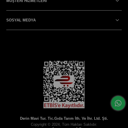
MÜŞTERİ HİZMETLERİ
SOSYAL MEDYA
SOSYAL MEDYA
Derin Mavi Tur. Tic.Gıda Tarım İth. Ve İhr. Ltd. Şti.
Copyright © 2024, Tüm Hakları Saklıdır.