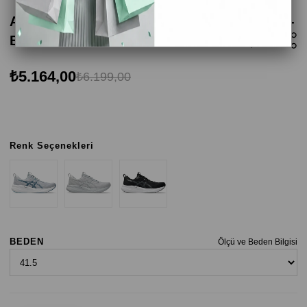
Asics Gel-Pulse 16 Erkek Koşu Ayakkabısı -
Buz Mavisi
₺5.164,00
₺6.199,00
Renk Seçenekleri
BEDEN
Ölçü ve Beden Bilgisi