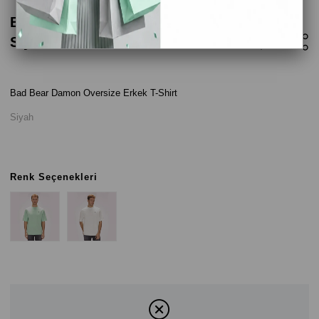
Bad Bear Damon Oversize Erkek T-Shirt -
Siyah
Bad Bear Damon Oversize Erkek T-Shirt
Siyah
Renk Seçenekleri