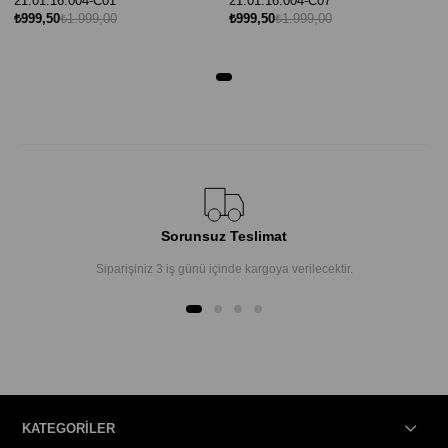
21.01.16.004-C01
21.01.16.004-C07
₺999,50
₺1.999,00
₺999,50
₺1.999,00
Sorunsuz Teslimat
Siparişiniz 3 iş günü içinde kargoya verilecektir.
KATEGORİLER