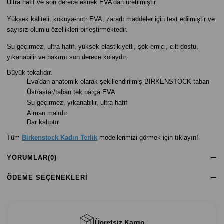
Ultra hafif ve son derece esnek EVA'dan üretilmiştir.
Yüksek kaliteli, kokuya-nötr EVA, zararlı maddeler için test edilmiştir ve
sayısız olumlu özellikleri birleştirmektedir.
Su geçirmez, ultra hafif, yüksek elastikiyetli, şok emici, cilt dostu,
yıkanabilir ve bakımı son derece kolaydır.
Büyük tokalıdır.
Eva'dan anatomik olarak şekillendirilmiş BIRKENSTOCK taban
Üst/astar/taban tek parça EVA
Su geçirmez, yıkanabilir, ultra hafif
Alman malıdır
Dar kalıptır
Tüm
Birkenstock Kadın Terlik
modellerimizi görmek için tıklayın!
YORUMLAR
(0)
ÖDEME SEÇENEKLERI
Ücretsiz Kargo