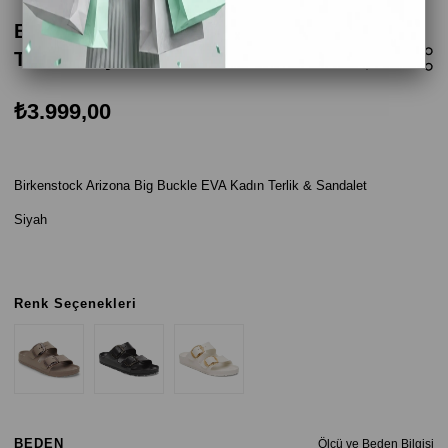
Birkenstock Arizona Big Buckle Eva Kadın
Terlik - Siyah
₺3.999,00
Birkenstock Arizona Big Buckle EVA Kadın Terlik & Sandalet
Siyah
Renk Seçenekleri
BEDEN
Ölçü ve Beden Bilgisi