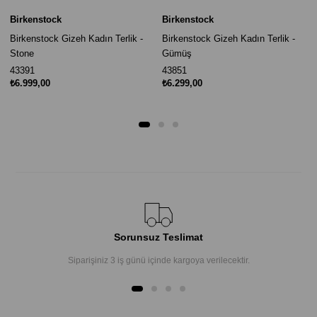
Birkenstock
Birkenstock
Birkenstock Gizeh Kadın Terlik -
Birkenstock Gizeh Kadın Terlik -
Stone
Gümüş
43391
43851
₺6.999,00
₺6.299,00
Sorunsuz Teslimat
Siparişiniz 3 iş günü içinde kargoya verilecektir.