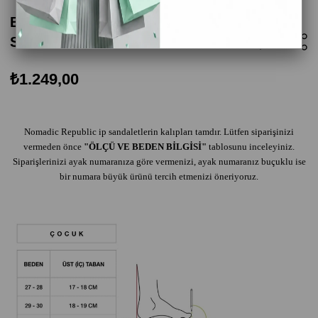
Bodrum Kauçuk Tabanlı Çocuk Halat
Sandalet - Mint
₺1.249,00
Nomadic Republic ip sandaletlerin kalıpları tamdır. Lütfen siparişinizi
vermeden önce
"ÖLÇÜ VE BEDEN BİLGİSİ"
tablosunu inceleyiniz.
Siparişlerinizi ayak numaranıza göre vermenizi, ayak numaranız buçuklu ise
bir numara büyük ürünü tercih etmenizi öneriyoruz.