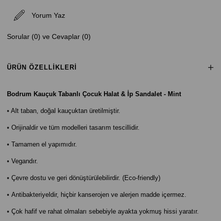
Yorum Yaz
Sorular (0) ve Cevaplar (0)
ÜRÜN ÖZELLIKLERI
Bodrum Kauçuk Tabanlı Çocuk Halat & İp Sandalet - Mint
•
Alt taban, doğal kauçuktan üretilmiştir.
•
Orijinaldir ve tüm modelleri tasarım tescillidir.
•
Tamamen el yapımıdır.
•
Vegandır.
•
Çevre dostu ve geri dönüştürülebilirdir. (Eco-friendly)
•
Antibakteriyeldir, hiçbir kanserojen ve alerjen madde içermez.
•
Çok hafif ve rahat olmaları sebebiyle ayakta yokmuş hissi yaratır.