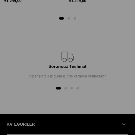
₺1.249,00
₺1.249,00
Sorunsuz Teslimat
Siparişiniz 3 iş günü içinde kargoya verilecektir.
KATEGORİLER