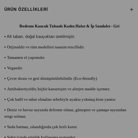
ÜRÜN ÖZELLIKLERI
Bodrum Kaucuk Tabanlı Kadın Halat & İp Sandalet - Gri
• Alt taban, doğal kauçuktan üretilmiştir
.
•
Orijinaldir ve tüm modelleri tasarım tescillidir.
•
Tamamen el yapımıdır.
•
Vegandır.
•
Çevre dostu ve geri dönüştürülebilirdir. (Eco-friendly)
•
Antibakteriyeldir, hiçbir kanserojen ve alerjen madde içermez.
•
Çok hafif ve rahat olmaları sebebiyle ayakta yokmuş hissi yaratır.
•
Deniz ve havuz suyunda deforme olmaz, güneşten ve çamaşır suyundan
rengi solmaz.
•
Suda batmaz, ıslandığında çok hızlı kurur.
•
Şehir içinde günlük kullanıma uygundur.