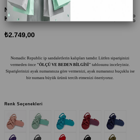
Nomadic Republic Bodrum Kauçuk Tabanlı
Kadın Halat Sandalet - Gri
₺2.749,00
Nomadic Republic ip sandaletlerin kalıpları tamdır. Lütfen siparişinizi
vermeden önce
"ÖLÇÜ VE BEDEN BİLGİSİ"
tablosunu inceleyiniz.
Siparişlerinizi ayak numaranıza göre vermenizi, ayak numaranız buçuklu ise
bir numara büyük ürünü tercih etmenizi öneriyoruz.
Renk Seçenekleri