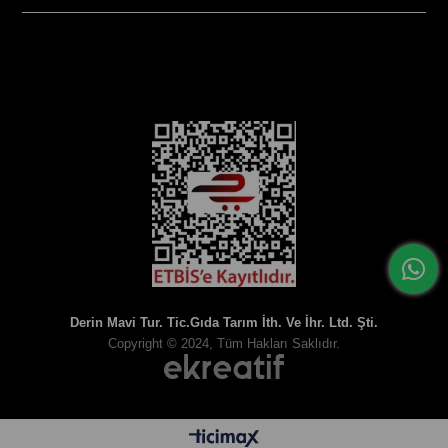
SOSYAL MEDYA
Derin Mavi Tur. Tic.Gıda Tarım İth. Ve İhr. Ltd. Şti.
Copyright © 2024, Tüm Hakları Saklıdır.