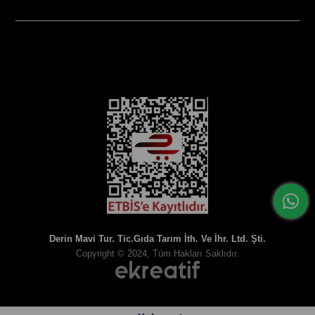
SOSYAL MEDYA
Derin Mavi Tur. Tic.Gıda Tarım İth. Ve İhr. Ltd. Şti.
Copyright © 2024, Tüm Hakları Saklıdır.