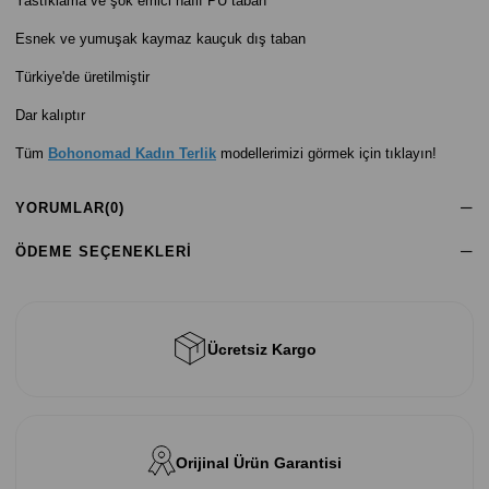
Yastıklama ve şok emici hafif PU taban
Esnek ve yumuşak kaymaz kauçuk dış taban
Türkiye'de üretilmiştir
Dar kalıptır
Tüm
Bohonomad Kadın Terlik
modellerimizi görmek için tıklayın!
YORUMLAR
(0)
ÖDEME SEÇENEKLERI
Ücretsiz Kargo
Orijinal Ürün Garantisi