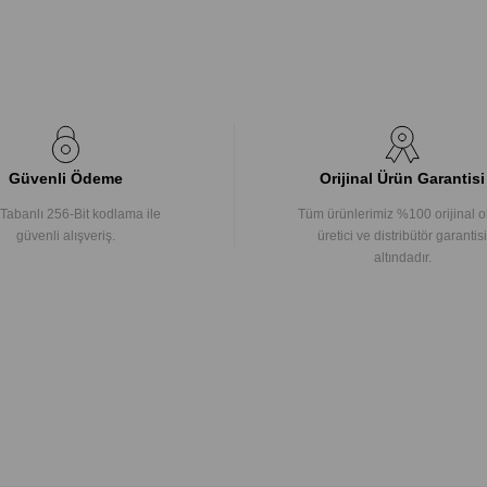
Güvenli Ödeme
Orijinal Ürün Garantisi
Tabanlı 256-Bit kodlama ile
Tüm ürünlerimiz %100 orijinal o
güvenli alışveriş.
üretici ve distribütör garantisi
altındadır.