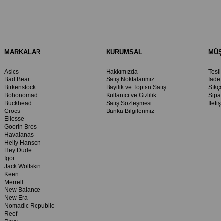
MARKALAR
KURUMSAL
MÜŞ
Asics
Hakkımızda
Tesl
Bad Bear
Satış Noktalarımız
İade
Birkenstock
Bayilik ve Toptan Satış
Sıkç
Bohonomad
Kullanıcı ve Gizlilik
Sipa
Buckhead
Satış Sözleşmesi
İleti
Crocs
Banka Bilgilerimiz
Ellesse
Goorin Bros
Havaianas
Helly Hansen
Hey Dude
Igor
Jack Wolfskin
Keen
Merrell
New Balance
New Era
Nomadic Republic
Reef