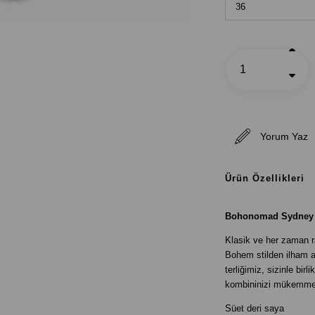
Yorum Yaz
Ürün Özellikleri
B
ohonomad Sydney K
Klasik ve her zaman r
Bohem stilden ilham a
terliğimiz, sizinle bi
kombininizi mükemmel
Süet deri saya