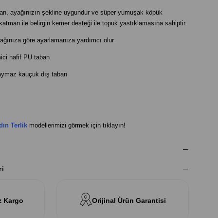
ban, ayağınızın şekline uygundur ve süper yumuşak köpük
katman ile belirgin kemer desteği ile topuk yastıklamasına sahiptir.
ayağınıza göre ayarlamanıza yardımcı olur
ci hafif PU taban
ymaz kauçuk dış taban
n Terlik
modellerimizi görmek için tıklayın!
ri
z Kargo
Orijinal Ürün Garantisi