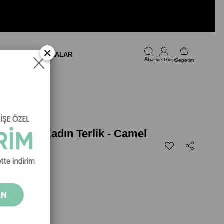
×
LARI
FIRSAT
MARKALAR
Üye Girişi
Sepetim
ydney Kadın Terlik - Camel
dın Terlik