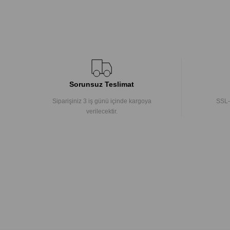
Sorunsuz Teslimat
Siparişiniz 3 iş günü içinde kargoya
SSL-
verilecektir.