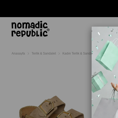
AYAKKABI
TERL
Anasayfa
Terlik & Sandalet
Kadın Terlik & Sandalet
Bohonomad