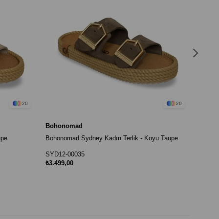
Boho
Bohono
SYD12
₺3.499
20
20
Bohonomad
upe
Bohonomad Sydney Kadın Terlik - Koyu Taupe
SYD12-00035
₺3.499,00