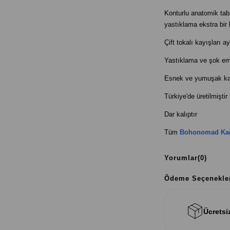
Konturlu anatomik ta
yastıklama ekstra bir 
Çift tokalı kayışları 
Yastıklama ve şok emi
Esnek ve yumuşak ka
Türkiye'de üretilmiştir
Dar kalıptır
Tüm
Bohonomad Kadı
Yorumlar
(0)
Ödeme Seçenekle
Ücretsi