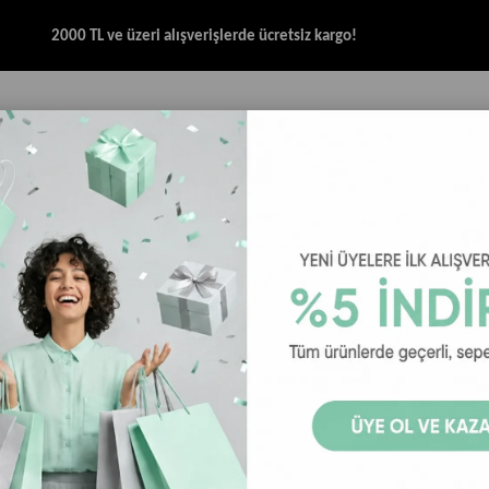
2000 TL ve üzeri alışverişlerde ücretsiz kargo!
İK & SANDALET
GİYİM
AKSESUAR
HALAT & İP SANDALET
SPOR BRANŞ
 Kadın Terlik
Bohonomad Sydney Kadın Terlik - Camel
Bohonomad S
₺3.499,00
Bohonomad Sydney Ka
Camel