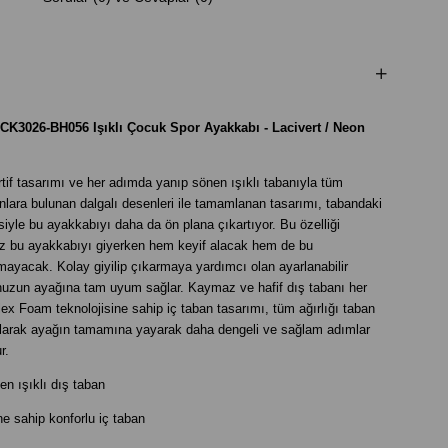
3026-BH056 Işıklı Çocuk Spor Ayakkabı - Lacivert / Neon
f tasarımı ve her adımda yanıp sönen ışıklı tabanıyla tüm
nlara bulunan dalgalı desenleri ile tamamlanan tasarımı, tabandaki
iyle bu ayakkabıyı daha da ön plana çıkartıyor. Bu özelliği
ız bu ayakkabıyı giyerken hem keyif alacak hem de bu
mayacak. Kolay giyilip çıkarmaya yardımcı olan ayarlanabilir
unuzun ayağına tam uyum sağlar. Kaymaz ve hafif dış tabanı her
ex Foam teknolojisine sahip iç taban tasarımı, tüm ağırlığı taban
alarak ayağın tamamına yayarak daha dengeli ve sağlam adımlar
ur.
n ışıklı dış taban
e sahip konforlu iç taban