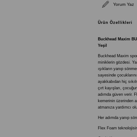
Yorum Yaz
Ürün Özellikleri
Buckhead Maxim BUCK
Yeşil
Buckhead Maxim sporti
miniklerin gözdesi. Ya
ışıkların yanıp sönmes
sayesinde çocukların
ayakkabıdan hiç sıkıl
çırt kayışları, çocuğ
adımda güven verir. Fl
kemerinin üzerinden 
atmanıza yardımcı ol
Her adımda yanıp söne
Flex Foam teknolojisin