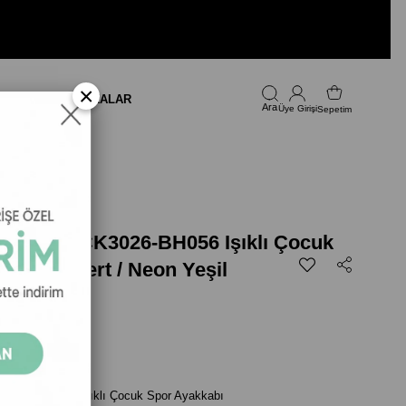
×
LARI
FIRSAT
MARKALAR
Üye Girişi
Sepetim
eon Yeşil
axim BUCK3026-BH056 Işıklı Çocuk
ı - Lacivert / Neon Yeşil
999,00
3026-BH056 Işıklı Çocuk Spor Ayakkabı