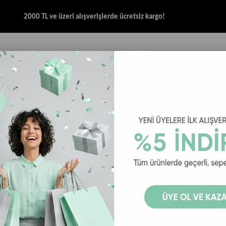
2000 TL ve üzeri alışverişlerde ücretsiz kargo!
İK & SANDALET
GİYİM
AKSESUAR
HALAT & İP SANDALET
SPOR BRANŞ
ı
Buckhead Maxim BUCK3026-BH056 Işıklı Çocuk Spor Ayakkabı - Lacivert / N
Buckhead M
Spor Ayakkab
30
₺1.399,00
₺1.
Buckhead Maxim BUCK