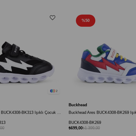
%50
2
Buckhead
Buckhead Ares BUCK4308-BK313 Işıklı Çocuk Spor Ayakkabı - Siyah
313
BUCK4308-BK269
,00
₺699,00
₺1.399,00