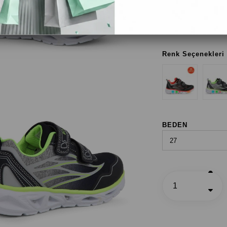
Lacivert / Neon Yeşil
Renk Seçenekleri
BEDEN