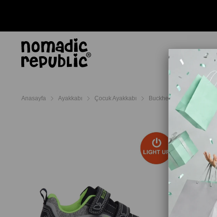
AYAKKABI
TERL
Anasayfa
Ayakkabı
Çocuk Ayakkabı
Buckhead Çocuk Ayakkab