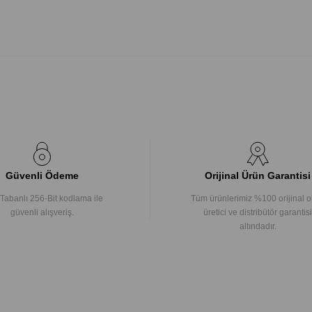
Güvenli Ödeme
Orijinal Ürün Garantisi
Tabanlı 256-Bit kodlama ile
Tüm ürünlerimiz %100 orijinal o
güvenli alışveriş.
üretici ve distribütör garantisi
altındadır.