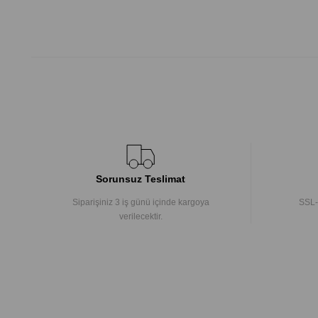
Sorunsuz Teslimat
Siparişiniz 3 iş günü içinde kargoya
SSL-
verilecektir.