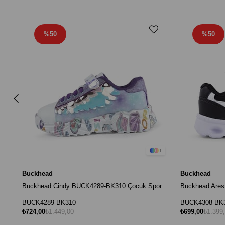
%50
%50
1
Buckhead
Buckhead
Buckhead Cindy BUCK4289-BK310 Çocuk Spor Ayakkabı - Lila
BUCK4289-BK310
BUCK4308-BK
₺724,00
₺1.449,00
₺699,00
₺1.399