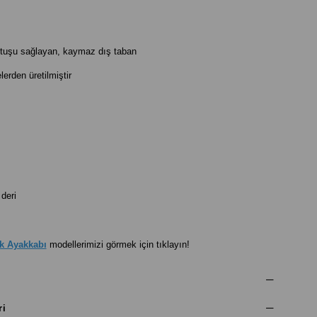
utuşu sağlayan, kaymaz dış taban
rden üretilmiştir
deri
k Ayakkabı
modellerimizi görmek için tıklayın!
ri