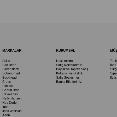
MARKALAR
KURUMSAL
MÜŞ
Asics
Hakkımızda
Tesl
Bad Bear
Satış Noktalarımız
İade
Birkenstock
Bayilik ve Toptan Satış
Sıkç
Bohonomad
Kullanıcı ve Gizlilik
Sipa
Buckhead
Satış Sözleşmesi
İleti
Crocs
Banka Bilgilerimiz
Ellesse
Goorin Bros
Havaianas
Helly Hansen
Hey Dude
Igor
Jack Wolfskin
Keen