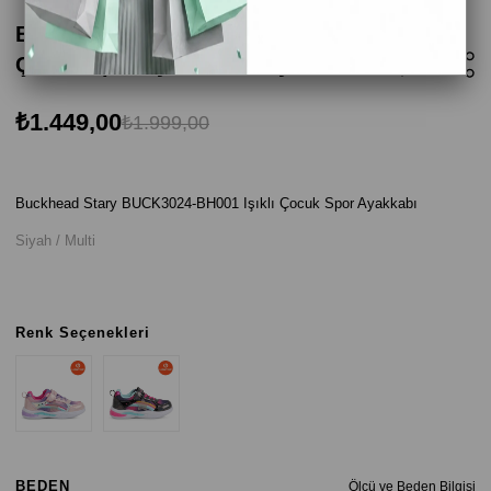
Buckhead Stary BUCK3024-BH001 Işıklı
Çocuk Spor Ayakkabı - Siyah / Multi
₺1.449,00
₺1.999,00
Buckhead Stary BUCK3024-BH001 Işıklı Çocuk Spor Ayakkabı
Siyah / Multi
Renk Seçenekleri
BEDEN
Ölçü ve Beden Bilgisi