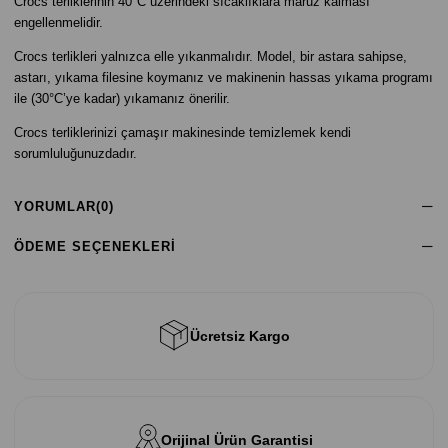
Crocs terliklerinin 40°C üzerindeki sıcaklıklara maruz kalması
engellenmelidir.
Crocs terlikleri yalnızca elle yıkanmalıdır. Model, bir astara sahipse,
astarı, yıkama filesine koymanız ve makinenin hassas yıkama programı
ile (30°C’ye kadar) yıkamanız önerilir.
Crocs terliklerinizi çamaşır makinesinde temizlemek kendi
sorumluluğunuzdadır.
YORUMLAR
(0)
ÖDEME SEÇENEKLERI
Ücretsiz Kargo
Orijinal Ürün Garantisi