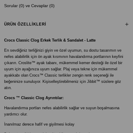
Sorular (0) ve Cevaplar (0)
ÜRÜN ÖZELLIKLERI
Crocs Classic Clog Erkek Terlik & Sandalet -
Latte
En sevdiğiniz terliğinizi giyin ve özel uyumun, su dostu tasarımın ve
nefes alabilirlik için ön ayak kısmının havalandırma portlarının keyfini
çıkarın. Croslite™ ayak tabanı, mükemmel kemer desteği ile özel bir
uyum için ayağınıza uyum sağlar. Plaj veya tekne için mükemmel
ayakkabı olan Crocs™ Classic terlikler zengin renk seçeneği ile
beğeninize sunuluyor. Kişiselleştirebilmeniz için Jibbit
™ süslere göz
atın.
Crocs ™ Classic Clog Ayrıntılar:
Havalandırma portları nefes alabilirlik sağlar ve suyun boşalmasına
yardımcı olur.
İnanılmaz derece hafif ve giyilmesi kolay