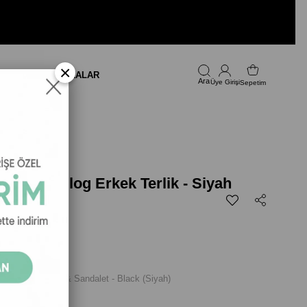
×
LARI
FIRSAT
MARKALAR
Üye Girişi
Sepetim
c Lined Clog Erkek Terlik - Siyah
299,00
log Erkek Terlik & Sandalet - Black (Siyah)