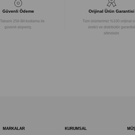
Güvenli Ödeme
Orijinal Ürün Garantisi
Tabanlı 256-Bit kodlama ile
Tüm ürünlerimiz %100 orijinal o
güvenli alışveriş.
üretici ve distribütör garantisi
altındadır.
MARKALAR
KURUMSAL
MÜŞ