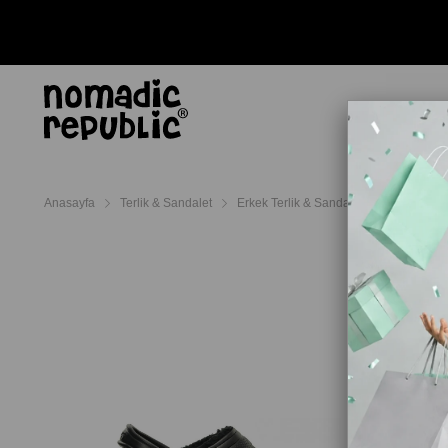
AYAKKABI
TERL
Anasayfa
Terlik & Sandalet
Erkek Terlik & Sandalet
Crocs Erkek