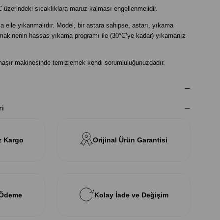
°C üzerindeki sıcaklıklara maruz kalması engellenmelidir.
zca elle yıkanmalıdır. Model, bir astara sahipse, astarı, yıkama
makinenin hassas yıkama programı ile (30°C’ye kadar) yıkamanız
çamaşır makinesinde temizlemek kendi sorumluluğunuzdadır.
ri
z Kargo
Orijinal Ürün Garantisi
 Ödeme
Kolay İade ve Değişim