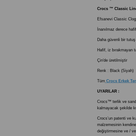
Crocs ™ Classic Line
Efsanevi Classic Clog 
İnanılmaz derece hafif
Daha güvenli bir tutuş
Hafif, iz bırakmayan t
Çin'de üretilmiştir
Renk : Black (Siyah)
Tüm
Crocs Erkek Ter
UYARILAR :
Crocs™ terlik ve sanda
kalmayacak şekilde ku
Crocs’un patenti ve 
malzemesinin kendine ö
değiştirmesine ve / ve