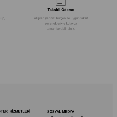
Taksitli Ödeme
lup,
Alışverişlerinizi bütçenize uygun taksit
seçenekleriyle kolayca
tamamlayabilirsiniz.
TERİ HİZMETLERİ
SOSYAL MEDYA