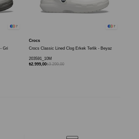
7
7
Crocs
- Gri
Crocs Classic Lined Clog Erkek Terlik - Beyaz
203591_10M
₺2.999,00
₺3.299,00