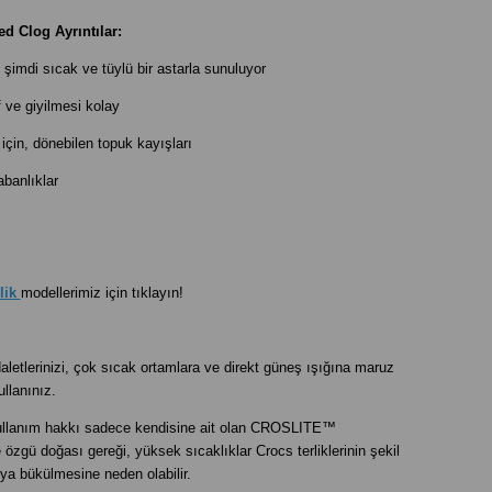
d Clog Ayrıntılar:
şimdi sıcak ve tüylü bir astarla sunuluyor
 ve giyilmesi kolay
 için, dönebilen topuk kayışları
abanlıklar
lik
modellerimiz için tıklayın!
letlerinizi, çok sıcak ortamlara ve direkt güneş ışığına maruz
llanınız.
kullanım hakkı sadece kendisine ait olan CROSLITE™
zgü doğası gereği, yüksek sıcaklıklar Crocs terliklerinin şekil
ya bükülmesine neden olabilir.