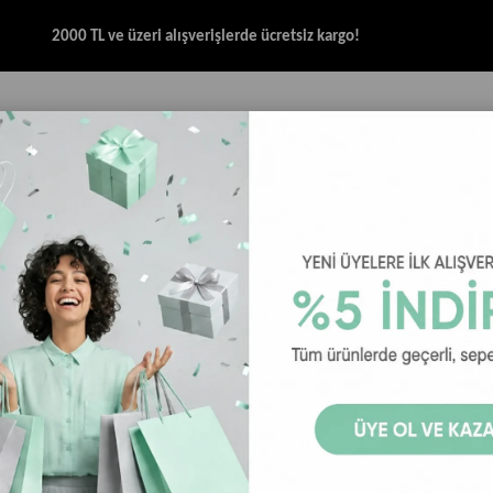
2000 TL ve üzeri alışverişlerde ücretsiz kargo!
İK & SANDALET
GİYİM
AKSESUAR
HALAT & İP SANDALET
SPOR BRANŞ
 Terlik
Crocs Classic Lined Clog Erkek Terlik - Siyah
Crocs Classi
9
₺2.999,00
₺3.
Crocs Classic Lined C