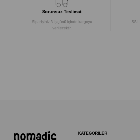
Sorunsuz Teslimat
Siparişiniz 3 iş günü içinde kargoya
SSL-
verilecektir.
KATEGORİLER