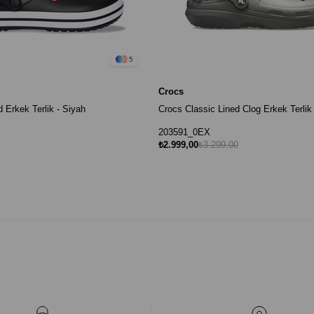
5
Crocs
 Erkek Terlik - Siyah
Crocs Classic Lined Clog Erkek Terlik 
203591_0EX
₺2.999,00
₺3.299,00