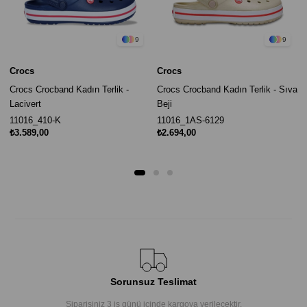
9
9
Crocs
Crocs
Crocs Crocband Kadın Terlik -
Crocs Crocband Kadın Terlik - Sıva
Lacivert
Beji
11016_410-K
11016_1AS-6129
₺3.589,00
₺2.694,00
Sorunsuz Teslimat
Siparişiniz 3 iş günü içinde kargoya verilecektir.