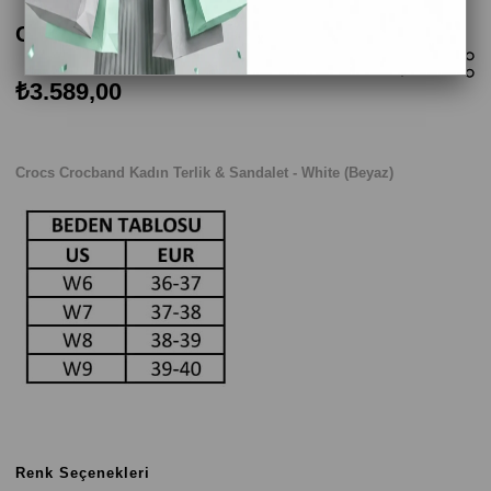
Crocs Crocband Kadın Terlik - Beyaz
₺3.589,00
Crocs Crocband Kadın Terlik & Sandalet - White (Beyaz)
Renk Seçenekleri