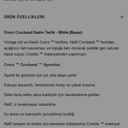
ÜRÜN ÖZELLIKLERI
Crocs Crocband Kadın Terlik - White (Beyaz)
Vintage stil ve klasik Crocs ™ konforu. Hafif Crocband ™ formdan,
ayağınızı tam kavraması ve topuğa tam oturacak şekilde geri salınan
topuk kayışı Croslite ™ materyalinden yapılmıştır.
Crocs ™ Crocband ™ Ayrıntılar:
Sportif bir görünüm için şık orta taban şeridi
Kokuya dayanıklı, temizlemesi kolay ve çabuk kuruma
Daha fazla nefes alma kabiliyeti için havalandırma portları
Hafif, iz bırakmayan tabanlıklar
Su dostu ve batmazlık (yüzebilme) özelliği
Hafif tampon ve konfor için tamamen kalıplanmış Croslite ™ materyal