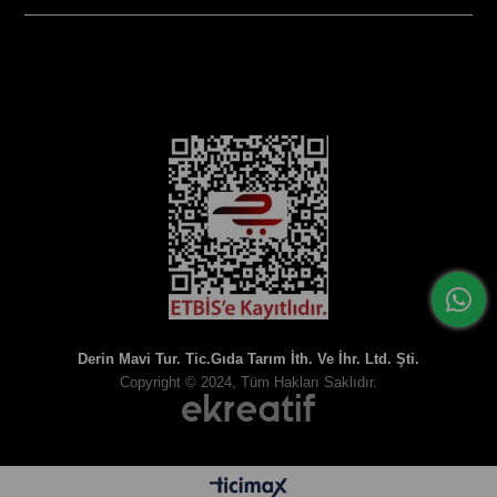
SOSYAL MEDYA
Derin Mavi Tur. Tic.Gıda Tarım İth. Ve İhr. Ltd. Şti.
Copyright © 2024, Tüm Hakları Saklıdır.