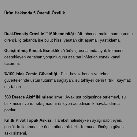
Ürün Hakkında 5 Önemli Özellik
Dual-Density Croslite™ Mühendisliği :
Alt tabanda maksimum aşınma
direnci, iç tabanda ise bulut hissi yaratan çift aşamalı yastıklama.
Geliştirilmiş Kinetik Esneklik :
Yürüyüş esnasında ayak kemerini
destekleyen ve taban yorgunluğunu azaltan İnMotion esnek kanal
tasarımı.
%100 Islak Zemin Güvenliği :
Plaj, havuz kenarı ve tekne
güvertelerinde üstün tutunma sağlayan, su tahliyeli derin tırtıklı kaymaz
dış taban.
360 Derece Aktif İklimlendirme :
Ayak üst bölgesinde terlemeyi, su
birikmesini ve ısı sıkışmasını önleyen aerodinamik havalandırma
portları.
Kilitli Pivot Topuk Askısı :
Hareket halindeyken ayağı sabitleyen,
günlük kullanımda ise öne katlanarak terlik formuna dönüşen güvenli
askı sistemi.