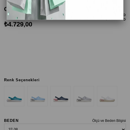
Crocs InMotion Clog Kadın Terlik - Lacivert
₺4.729,00
Renk Seçenekleri
BEDEN
Ölçü ve Beden Bilgisi