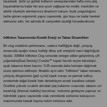
tasarlandı. Şehir içi günlük kullanım senaryolarından hafta sonu plaj
kaçamaklarına kadar her ana uyum sağlayan bu model, maskülen ve
atletik siluetiyle adımlarınıza dinamizm katıyor. Ayak yorgunluğunu
tarihe gömen ergonomik yapısı sayesinde, gün boyu ne kadar hareket
ederseniz edin, her adımda ilk saniyedeki tazeliği hissedeceksiniz.
InMotion Tasarımında Kinetik Enerji ve Taban Dinamikleri
Bir clog modelinin performansı, sadece hafifliğiyle değil, yürüyüş
esnasında ayağın maruz kaldığı dikey şok enerjisini nasıl dağıttığıyla
ölçülür. 209964 InMotion Clog serisinde entegre edilen geliştirilmiş çift
yoğunluklu(Dual Density) Croslite
™
kapalı hücreli reçine teknolojisi ,
ayak tabanına binen basıncı %35 oranında daha homojen dağıtmak
üzere optimize edilmiştir. Modelin ayırt edici "InMotion" taban mimarisi,
yürüyüş döngüsünün (gait cycle) topuk vuruşu ve parmak kalkışı
evrelerinde doğal kinetik hattı destekleyen esnek kanallara sahiptir.
Özellikle yüksek sıcaklık altındaki plaj kullanımı sırasında, tabanın ısıl
kararlılığı (thermal stability) bozulmaz; malzeme genleşme yapmaz ve
hidrofobik yapısı sayesinde ıslak zeminlerde sürtünme katsayısını
maksimumda tutarak kayma riskini minimize eder.