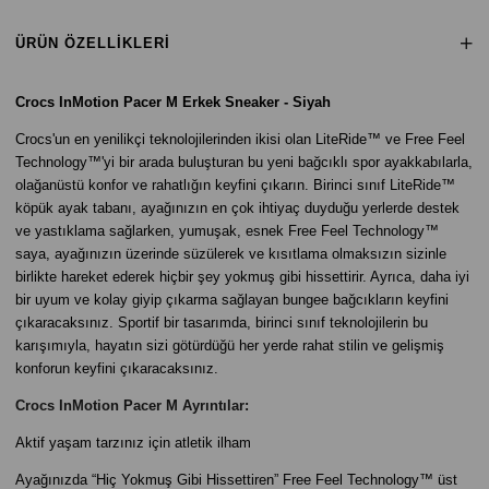
ÜRÜN ÖZELLIKLERI
Crocs InMotion Pacer M Erkek Sneaker - Siyah
Crocs'un en yenilikçi teknolojilerinden ikisi olan LiteRide™ ve Free Feel
Technology™'yi bir arada buluşturan bu yeni bağcıklı spor ayakkabılarla,
olağanüstü konfor ve rahatlığın keyfini çıkarın. Birinci sınıf LiteRide™
köpük ayak tabanı, ayağınızın en çok ihtiyaç duyduğu yerlerde destek
ve yastıklama sağlarken, yumuşak, esnek Free Feel Technology™
saya, ayağınızın üzerinde süzülerek ve kısıtlama olmaksızın sizinle
birlikte hareket ederek hiçbir şey yokmuş gibi hissettirir. Ayrıca, daha iyi
bir uyum ve kolay giyip çıkarma sağlayan bungee bağcıkların keyfini
çıkaracaksınız. Sportif bir tasarımda, birinci sınıf teknolojilerin bu
karışımıyla, hayatın sizi götürdüğü her yerde rahat stilin ve gelişmiş
konforun keyfini çıkaracaksınız.
Crocs InMotion Pacer M Ayrıntılar:
Aktif yaşam tarzınız için atletik ilham
Ayağınızda “Hiç Yokmuş Gibi Hissettiren” Free Feel Technology™ üst