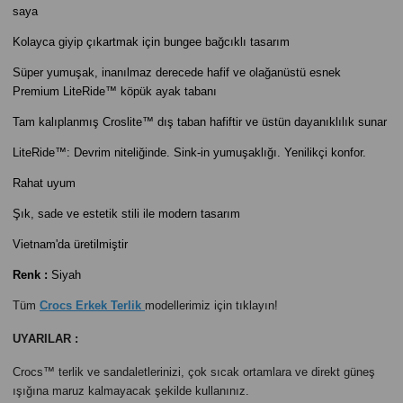
saya
Kolayca giyip çıkartmak için bungee bağcıklı tasarım
Süper yumuşak, inanılmaz derecede hafif ve olağanüstü esnek
Premium LiteRide™ köpük ayak tabanı
Tam kalıplanmış Croslite™ dış taban hafiftir ve üstün dayanıklılık sunar
LiteRide™: Devrim niteliğinde. Sink-in yumuşaklığı. Yenilikçi konfor.
Rahat uyum
Şık, sade ve estetik stili ile modern tasarım
Vietnam'da üretilmiştir
Renk :
Siyah
Tüm
Crocs Erkek Terlik
modellerimiz için tıklayın!
UYARILAR :
Crocs™ terlik ve sandaletlerinizi, çok sıcak ortamlara ve direkt güneş
ışığına maruz kalmayacak şekilde kullanınız.