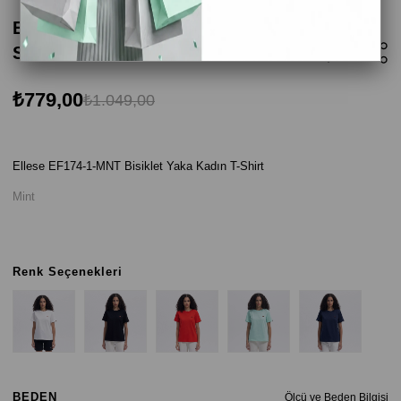
Ellesse EF174-MNT Bisiklet Yaka Kadın T-
Shirt - Mint
₺779,00
₺1.049,00
Ellese EF174-1-MNT Bisiklet Yaka Kadın T-Shirt
Mint
Renk Seçenekleri
BEDEN
Ölçü ve Beden Bilgisi