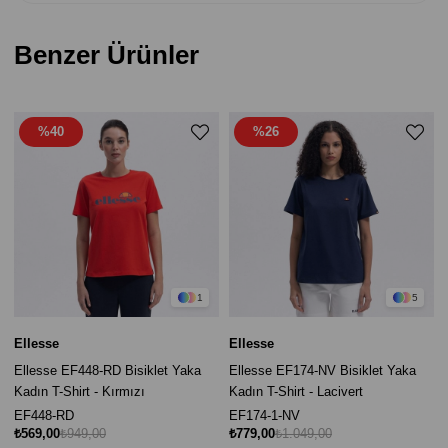
Benzer Ürünler
%40
%26
1
5
Ellesse
Ellesse
Ellesse EF448-RD Bisiklet Yaka
Ellesse EF174-NV Bisiklet Yaka
Kadın T-Shirt - Kırmızı
Kadın T-Shirt - Lacivert
EF448-RD
EF174-1-NV
₺569,00
₺949,00
₺779,00
₺1.049,00